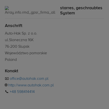
starres, geschraubtes
System
Anschrift
Auto-Hak Sp. z o.o.
ul.Sloneczna 16K
76-200 Slupsk
Województwo pomorskie
Poland
Konakt
📧
office@autohak.com.pl
🌐
http://www.autohak.com.pl
📞
+48 598414414