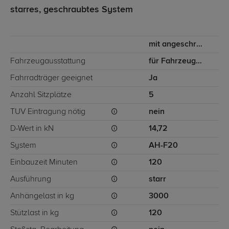
starres, geschraubtes System
mit angeschraubtem Kugelkopf
Fahrzeugausstattung
für Fahrzeuge mit Doppelkabine, für Fahrzeuge mit langer Ladefläche
Fahrradträger geeignet
Ja
Anzahl Sitzplätze
5
TÜV Eintragung nötig
nein
D-Wert in kN
14,72
System
AH-F20
Einbauzeit Minuten
120
Ausführung
starr
Anhängelast in kg
3000
Stützlast in kg
120