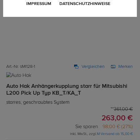
IMPRESSUM
DATENSCHUTZHINWEISE
Art.-Nr. sMI128-1
Vergleichen
Merken
Auto Hak Anhängerkupplung starr für Mitsubishi
L200 Pick Up Typ KB_T/KA_T
starres, geschraubtes System
361,00 €
263,00 €
Sie sparen
98,00 € (27%)
inkl. MwSt., zzgl.
M Versand ab 15,00 €