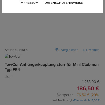
IMPRESSUM
DATENSCHUTZHINWEISE
Art.-Nr. sBM151-3
Vergleichen
Merken
TowCar Anhängerkupplung starr für Mini Clubman
Typ F54
starr
263,00 €
186,50 €
Sie sparen
76,50 € (29%)
inkl. MwSt., zzgl.
M Versand ab 15,00 €