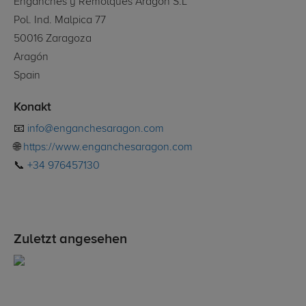
Enganches y Remolques Aragón S.L
Pol. Ind. Malpica 77
50016 Zaragoza
Aragón
Spain
Konakt
📧
info@enganchesaragon.com
🌐
https://www.enganchesaragon.com
📞
+34 976457130
Zuletzt angesehen