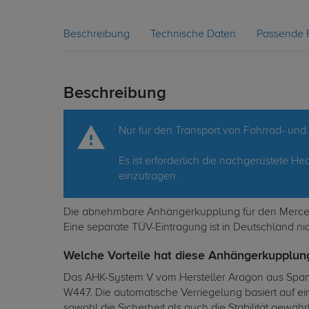
Beschreibung
Technische Daten
Passende 
Beschreibung
Nur für den Transport von Fahrrad- un
Es ist erforderlich die nachgerüstete
einzutragen.
Die abnehmbare Anhängerkupplung für den Mercede
Eine separate TÜV-Eintragung ist in Deutschland ni
Welche Vorteile hat diese Anhängerkupplun
Das AHK-System V vom Hersteller Aragon aus Spanie
W447. Die automatische Verriegelung basiert auf 
sowohl die Sicherheit als auch die Stabilität gew