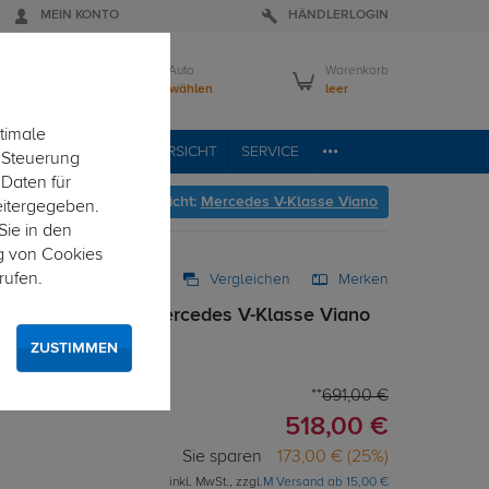
MEIN KONTO
HÄNDLERLOGIN
Mein Auto
Warenkorb
Bitte wählen
leer
timale
RVICE
FAHRZEUGÜBERSICHT
SERVICE
e Steuerung
 Daten für
geht's zur Fahrzeugübersicht:
Mercedes V-Klasse Viano
eitergegeben.
Sie in den
g von Cookies
rufen.
Vergleichen
Merken
 abnehmbar für Mercedes V-Klasse Viano
ZUSTIMMEN
 von unten gesteckt
691,00 €
518,00 €
Sie sparen
173,00 € (25%)
inkl. MwSt., zzgl.
M Versand ab 15,00 €