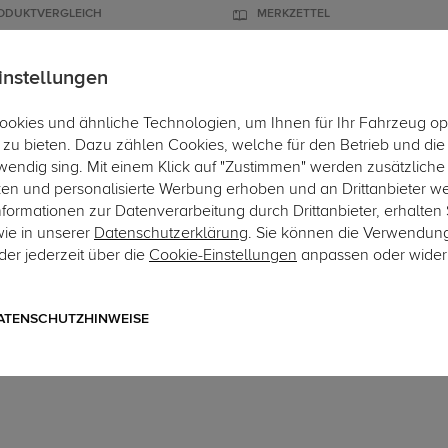
ODUKTVERGLEICH
MERKZETTEL
instellungen
okies und ähnliche Technologien, um Ihnen für Ihr Fahrzeug op
ÄGER
DACHBOXEN
FAHRRADTRÄGER
ZUBEHÖR
EINBAUSE
zu bieten. Dazu zählen Cookies, welche für den Betrieb und di
wendig sing. Mit einem Klick auf "Zustimmen" werden zusätzliche
Hier 
ken und personalisierte Werbung erhoben und an Drittanbieter w
ormationen zur Datenverarbeitung durch Drittanbieter, erhalten 
wie in unserer
Datenschutzerklärung
. Sie können die Verwendun
er jederzeit über die
Cookie-Einstellungen
anpassen oder wider
Art.-Nr. aME313-2
TowCar Anhängerkupplung
Typ W447
ATENSCHUTZHINWEISE
abnehmbares Automatiksystem