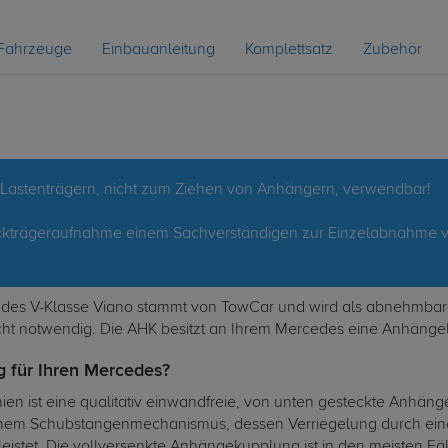
Fahrzeuge
Einbauanleitung
Komplettsatz
Zubehör
d Lastenträgern, nicht zum Ziehen von Anhängern, verwendbar!
 Heckträgeraufnahme einem Sachverständigen zur Einzelabnahme 
s V-Klasse Viano stammt von TowCar und wird als abnehmbares 
cht notwendig. Die AHK besitzt an Ihrem Mercedes eine Anhängelas
g für Ihren Mercedes?
n ist eine qualitativ einwandfreie, von unten gesteckte Anhän
einem Schubstangenmechanismus, dessen Verriegelung durch eine 
ährleistet. Die vollversenkte Anhängekupplung ist in den meist