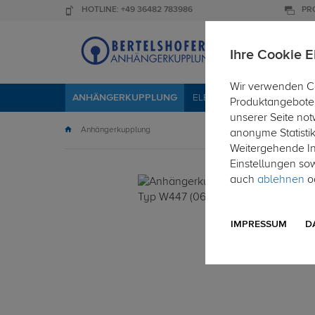
HOTLINE: +49 36482 783986
PR
Ihre Cookie E
Wir verwenden Co
ANHÄNGERKUPPLUNG
ELEKTROSÄTZE
DACHTR
Produktangebote 
unserer Seite not
Anhängerkupplung
anonyme Statisti
Weitergehende Inf
Einstellungen so
auch
ablehnen
od
IMPRESSUM
D