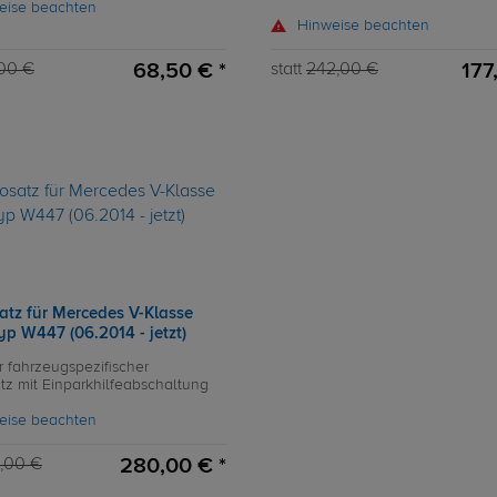
eise beachten
Hinweise beachten
68,50 € *
177
00 €
statt
242,00 €
atz für Mercedes V-Klasse
p W447 (06.2014 - jetzt)
r fahrzeugspezifischer
atz mit Einparkhilfeabschaltung
eise beachten
280,00 € *
,00 €