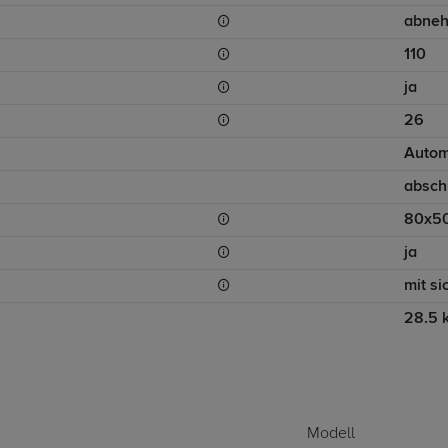
abne
110
ja
26
Autom
absch
80x5
ja
mit s
28.5 
Modell