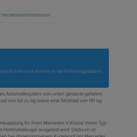
Herstellerinformationen
vorzuführen und danach in die Fahrzeugpapiere
Automatiksystem von unten gesteckt geliefert.
t von bis zu kg sowie eine Stützlast von 110 kg.
gerkupplung für Ihren Mercedes V-Klasse Viano Typ
Hartmetallkugel ausgelöst wird. Dadurch ist
en Fällen bei abgenommenem Kugelkopf am Mercedes