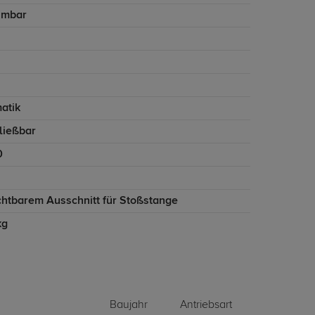
hmbar
atik
ließbar
0
ichtbarem Ausschnitt für Stoßstange
kg
Baujahr
Antriebsart