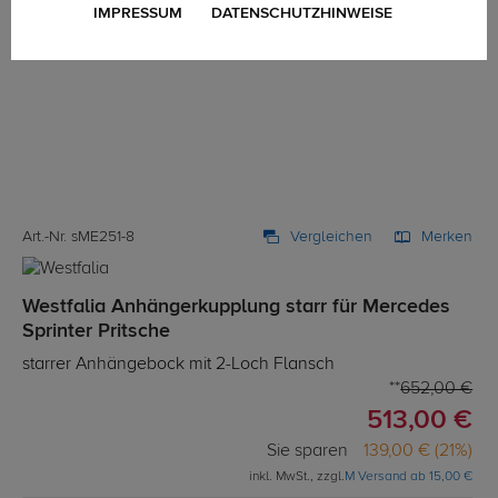
IMPRESSUM
DATENSCHUTZHINWEISE
Art.-Nr. sME251-8
Vergleichen
Merken
Westfalia Anhängerkupplung starr für Mercedes
Sprinter Pritsche
starrer Anhängebock mit 2-Loch Flansch
652,00 €
513,00 €
Sie sparen
139,00 € (21%)
inkl. MwSt., zzgl.
M Versand ab 15,00 €