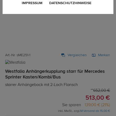
IMPRESSUM
DATENSCHUTZHINWEISE
Art.-Nr. sME251-1
Vergleichen
Merken
Westfalia Anhängerkupplung starr für Mercedes
Sprinter Kasten/Kombi/Bus
starrer Anhängebock mit 2-Loch Flansch
652,00 €
513,00 €
Sie sparen
139,00 € (21%)
inkl. MwSt., zzgl.
M Versand ab 15,00 €