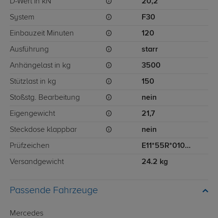
D-Wert in kN
20,2
System
F30
Einbauzeit Minuten
120
Ausführung
starr
Anhängelast in kg
3500
Stützlast in kg
150
Stoßstg. Bearbeitung
nein
Eigengewicht
21,7
Steckdose klappbar
nein
Prüfzeichen
E11*55R*0106*11478
Versandgewicht
24.2 kg
Passende Fahrzeuge
Mercedes