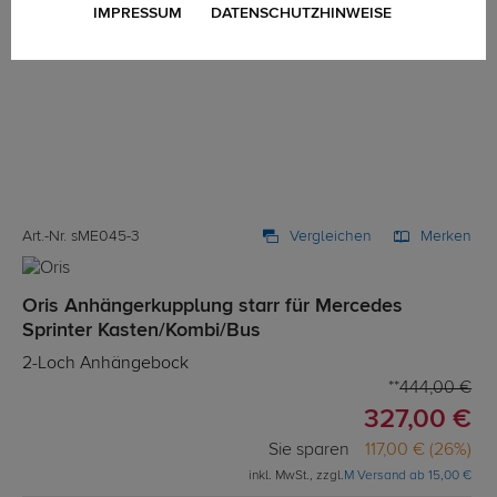
IMPRESSUM
DATENSCHUTZHINWEISE
Art.-Nr. sME045-3
Vergleichen
Merken
Oris Anhängerkupplung starr für Mercedes
Sprinter Kasten/Kombi/Bus
2-Loch Anhängebock
444,00 €
327,00 €
Sie sparen
117,00 € (26%)
inkl. MwSt., zzgl.
M Versand ab 15,00 €