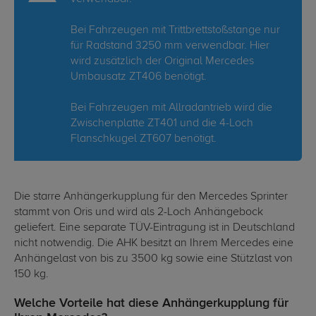
Bei Fahrzeugen mit Trittbrettstoßstange nur
für Radstand 3250 mm verwendbar. Hier
wird zusätzlich der Original Mercedes
Umbausatz ZT406 benötigt.
Bei Fahrzeugen mit Allradantrieb wird die
Zwischenplatte ZT401 und die 4-Loch
Flanschkugel ZT607 benötigt.
Die starre Anhängerkupplung für den Mercedes Sprinter
stammt von Oris und wird als 2-Loch Anhängebock
geliefert. Eine separate TÜV-Eintragung ist in Deutschland
nicht notwendig. Die AHK besitzt an Ihrem Mercedes eine
Anhängelast von bis zu 3500 kg sowie eine Stützlast von
150 kg.
Welche Vorteile hat diese Anhängerkupplung für