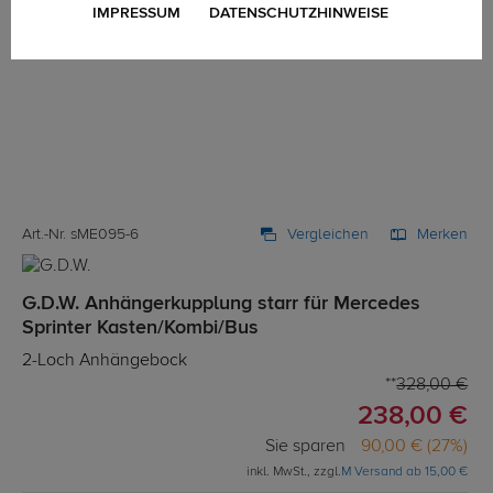
IMPRESSUM
DATENSCHUTZHINWEISE
Art.-Nr. sME095-6
Vergleichen
Merken
G.D.W. Anhängerkupplung starr für Mercedes
Sprinter Kasten/Kombi/Bus
2-Loch Anhängebock
328,00 €
238,00 €
Sie sparen
90,00 € (27%)
inkl. MwSt., zzgl.
M Versand ab 15,00 €