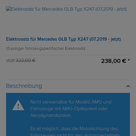
Elektrosatz für Mercedes GLB Typ X247 (07.2019 - jetzt)
13-poliger fahrzeugspezifischer Elektrosatz
238,00 € *
statt
322,00 €
Beschreibung
Nicht verwendbar für Modell AMG und
Fahrzeuge mit AMG-Optikpaket oder
Aerodynamikpaket.
Es ist möglich, dass die Motorkühlung des
Fahrzeuges nicht für den Anhängerbetrieb