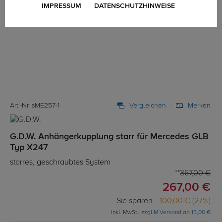
IMPRESSUM
DATENSCHUTZHINWEISE
Art.-Nr. sME257-1
Vergleichen
Merken
G.D.W. Anhängerkupplung starr für Mercedes GLB
Typ X247
starres, geschraubtes System
367,00 €
267,00 €
Sie sparen
100,00 € (27%)
inkl. MwSt., zzgl.
M Versand ab 15,00 €