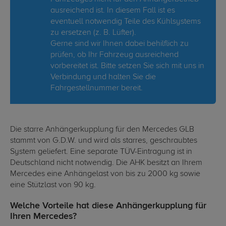
ausreichend ist. In diesem Fall ist es
eventuell notwendig Teile des Kühlsystems
zu ersetzen (z. B. Lüfter).
Gerne sind wir Ihnen dabei behilflich zu
prüfen, ob Ihr Fahrzeug ausreichend
vorbereitet ist. Bitte setzen Sie sich mit uns in
Verbindung und halten Sie die
Fahrgestellnummer bereit.
Die starre Anhängerkupplung für den Mercedes GLB
stammt von G.D.W. und wird als starres, geschraubtes
System geliefert. Eine separate TÜV-Eintragung ist in
Deutschland nicht notwendig. Die AHK besitzt an Ihrem
Mercedes eine Anhängelast von bis zu 2000 kg sowie
eine Stützlast von 90 kg.
Welche Vorteile hat diese Anhängerkupplung für
Ihren Mercedes?