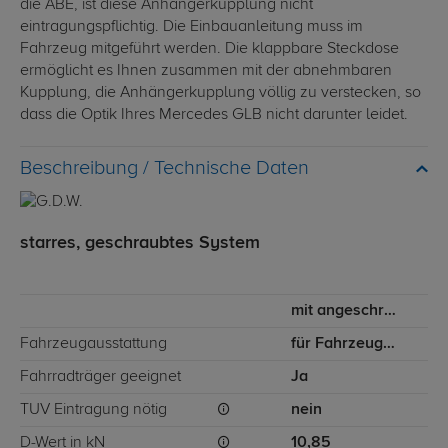
die ABE, ist diese Anhängerkupplung nicht
eintragungspflichtig. Die Einbauanleitung muss im
Fahrzeug mitgeführt werden. Die klappbare Steckdose
ermöglicht es Ihnen zusammen mit der abnehmbaren
Kupplung, die Anhängerkupplung völlig zu verstecken, so
dass die Optik Ihres Mercedes GLB nicht darunter leidet.
Technische Daten
starres, geschraubtes System
mit angeschraubtem Kugelkopf
Fahrzeugausstattung
für Fahrzeuge ohne AMG-Optikpaket
Fahrradträger geeignet
Ja
TÜV Eintragung nötig
nein
D-Wert in kN
10,85