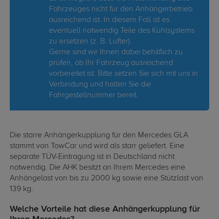
Fahrzeuges nicht für den Anhängerbetrieb
ausreichend ist. In diesem Fall ist es
eventuell notwendig Teile des Kühlsystems
zu ersetzen (z. B. Lüfter).
Gerne sind wir Ihnen dabei behilflich zu
prüfen, ob Ihr Fahrzeug ausreichend
vorbereitet ist. Bitte setzen Sie sich mit uns in
Verbindung und halten Sie die
Fahrgestellnummer bereit.
Die starre Anhängerkupplung für den Mercedes GLA
stammt von TowCar und wird als starr geliefert. Eine
separate TÜV-Eintragung ist in Deutschland nicht
notwendig. Die AHK besitzt an Ihrem Mercedes eine
Anhängelast von bis zu 2000 kg sowie eine Stützlast von
139 kg.
Welche Vorteile hat diese Anhängerkupplung für