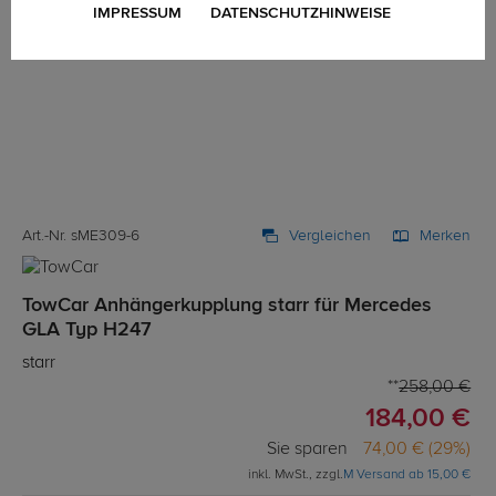
IMPRESSUM
DATENSCHUTZHINWEISE
Art.-Nr. sME309-6
Vergleichen
Merken
TowCar Anhängerkupplung starr für Mercedes
GLA Typ H247
starr
258,00 €
184,00 €
Sie sparen
74,00 € (29%)
inkl. MwSt., zzgl.
M Versand ab 15,00 €