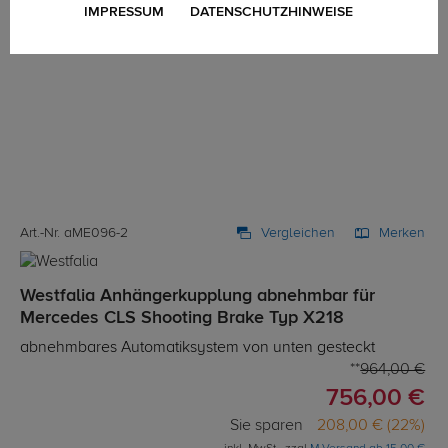
IMPRESSUM
DATENSCHUTZHINWEISE
Art.-Nr. aME096-2
Vergleichen
Merken
Westfalia Anhängerkupplung abnehmbar für
Mercedes CLS Shooting Brake Typ X218
abnehmbares Automatiksystem von unten gesteckt
964,00 €
756,00 €
Sie sparen
208,00 € (22%)