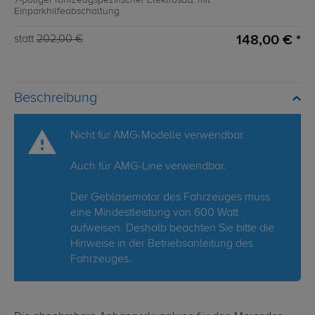
7-poliger fahrzeugspezifischer Elektrosatz mit
Einparkhilfeabschaltung
148,00 € *
statt
202,00 €
Beschreibung
Nicht für AMG-Modelle verwendbar.
Auch für AMG-Line verwendbar.
Der Gebläsemotor des Fahrzeuges muss
eine Mindestleistung von 600 Watt
aufweisen. Deshalb beachten Sie bitte die
Hinweise in der Betriebsanleitung des
Fahrzeuges.