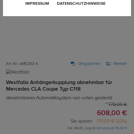
IMPRESSUM
DATENSCHUTZHINWEISE
Art.-Nr. aME263-4
Vergleichen
Merken
Westfalia Anhängerkupplung abnehmbar für
Mercedes CLA Coupe Typ C118
abnehmbares Automatiksystem von unten gesteckt
778,00 €
608,00 €
Sie sparen
170,00 € (22%)
inkl. MwSt., zzgl.
M Versand ab 15,00 €