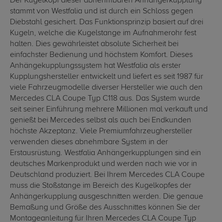
Der Kugelkopf dieser abnehmbaren Anhängerkupplung
stammt von Westfalia und ist durch ein Schloss gegen
Diebstahl gesichert. Das Funktionsprinzip basiert auf drei
Kugeln, welche die Kugelstange im Aufnahmerohr fest
halten. Dies gewährleistet absolute Sicherheit bei
einfachster Bedienung und höchstem Komfort. Dieses
Anhängekupplungssystem hat Westfalia als erster
Kupplungshersteller entwickelt und liefert es seit 1987 für
viele Fahrzeugmodelle diverser Hersteller wie auch den
Mercedes CLA Coupe Typ C118 aus. Das System wurde
seit seiner Einführung mehrere Millionen mal verkauft und
genießt bei Mercedes selbst als auch bei Endkunden
höchste Akzeptanz. Viele Premiumfahrzeughersteller
verwenden dieses abnehmbare System in der
Erstausrüstung. Westfalia Anhängerkupplungen sind ein
deutsches Markenprodukt und werden nach wie vor in
Deutschland produziert. Bei Ihrem Mercedes CLA Coupe
muss die Stoßstange im Bereich des Kugelkopfes der
Anhängerkupplung ausgeschnitten werden. Die genaue
Bemaßung und Größe des Ausschnittes können Sie der
Montageanleitung für Ihren Mercedes CLA Coupe Typ