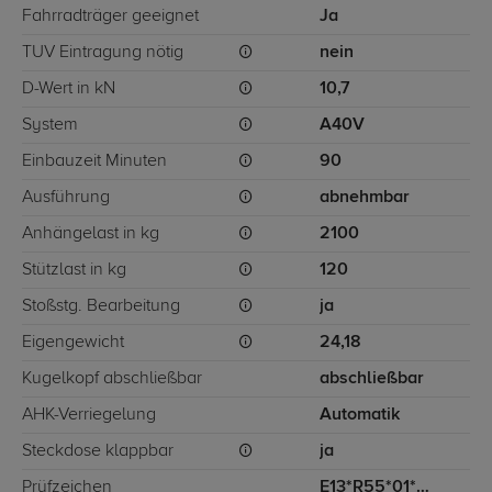
Fahrradträger geeignet
Ja
TÜV Eintragung nötig
nein
D-Wert in kN
10,7
System
A40V
Einbauzeit Minuten
90
Ausführung
abnehmbar
Anhängelast in kg
2100
Stützlast in kg
120
Stoßstg. Bearbeitung
ja
Eigengewicht
24,18
Kugelkopf abschließbar
abschließbar
AHK-Verriegelung
Automatik
Steckdose klappbar
ja
Prüfzeichen
E13*R55*01*11479