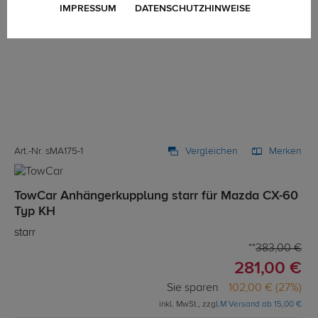
IMPRESSUM
DATENSCHUTZHINWEISE
Art.-Nr. sMA175-1
Vergleichen
Merken
TowCar Anhängerkupplung starr für Mazda CX-60
Typ KH
starr
383,00 €
281,00 €
Sie sparen
102,00 € (27%)
inkl. MwSt., zzgl.
M Versand ab 15,00 €