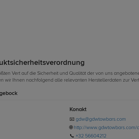
duktsicherheitsverordnung
ßten Vert auf die Sicherheit und Qualität der von uns angeboten
len wir Ihnen nachfolgend alle relevanten Herstellerdaten zur Ve
gebock
Konakt
📧
gdw@gdwtowbars.com
🌐
http://www.gdwtowbars.com/
📞
+32 56604212