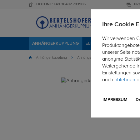
HOTLINE: +49 36482 783986
PR
Ihre Cookie E
Wir verwenden Co
ANHÄNGERKUPPLUNG
ELEKTROSÄTZE
DACHTR
Produktangebote 
unserer Seite not
Anhängerkupplung
Anhängerkupplung starr
anonyme Statisti
Weitergehende Inf
Einstellungen so
auch
ablehnen
od
IMPRESSUM
D