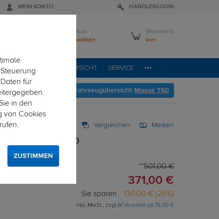
MEIN KONTO
HÄNDLERLOGIN
Mein Auto
Warenkorb
Bitte wählen
leer
timale
RVICE
FAHRZEUGÜBERSICHT
SERVICE
e Steuerung
 Daten für
Hier geht's zur Fahrzeugübersicht:
Maxus T60
eitergegeben.
Sie in den
g von Cookies
rufen.
Vergleichen
Merken
starr für Maxus T60
ZUSTIMMEN
501,00 €
371,00 €
Sie sparen
130,00 € (26%)
inkl. MwSt., zzgl.
M Versand ab 15,00 €