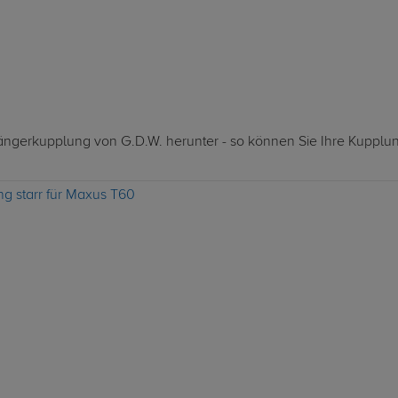
nhängerkupplung von G.D.W. herunter - so können Sie Ihre Kupplu
g starr für Maxus T60