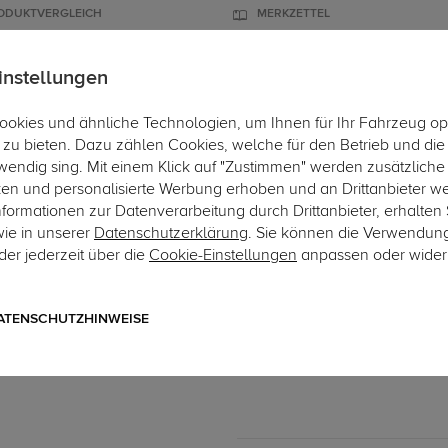
ODUKTVERGLEICH
MERKZETTEL
instellungen
okies und ähnliche Technologien, um Ihnen für Ihr Fahrzeug op
ÄGER
DACHBOXEN
FAHRRADTRÄGER
ZUBEHÖR
EINBAUSE
zu bieten. Dazu zählen Cookies, welche für den Betrieb und di
wendig sing. Mit einem Klick auf "Zustimmen" werden zusätzliche
ken und personalisierte Werbung erhoben und an Drittanbieter w
ormationen zur Datenverarbeitung durch Drittanbieter, erhalten 
wie in unserer
Datenschutzerklärung
. Sie können die Verwendun
er jederzeit über die
Cookie-Einstellungen
anpassen oder wider
Art.-Nr. sG.29-1
G.D.W. Anhängerkupplung 
2-Loch Anhängebock
ATENSCHUTZHINWEISE