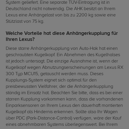
System geliefert. Eine separate TÜV-Eintragung ist in
Deutschland nicht notwendig. Die AHK besitzt an Ihrem
Lexus eine Anhängelast von bis zu 2200 kg sowie eine
Stützlast von 75 kg.
Welche Vorteile hat diese Anhängerkupplung für
Ihren Lexus?
Diese starre Anhängerkupplung von Auto-Hak hat einen
geschraubten Kugelkopf. Ein Abnehmen des Kugelhalses
ist jedoch untersagt. Die einzige Ausnahme ist, wenn der
Kugelkopf wegen Abnutzungserscheinungen am Lexus RX
300 Typ MCU15, getauscht werden muss. Dieses
Kupplungs-System eignet sich optimal für den
preisbewussten Vielfahrer, der die Anhängerkupplung
ständig im Einsatz hat. Beachten Sie bitte, dass es bei einer
starren Kupplung vorkommen kann, dass die vorhandenen
Einparksensoren an Ihrem Lexus den dauerhaft montierten
Kugelkopf als Hindernis erkennen. Sollte also Ihr Wagen
über PDC (Park-Distance-Control) verfügen, wäre der Kauf
eines abnehmbaren Systems überlegenswert. Bei Ihrem