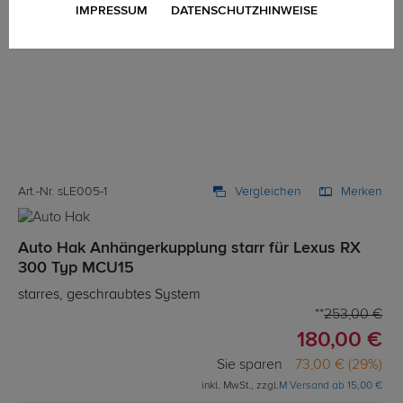
IMPRESSUM
DATENSCHUTZHINWEISE
Art.-Nr. sLE005-1
Vergleichen
Merken
Auto Hak Anhängerkupplung starr für Lexus RX
300 Typ MCU15
starres, geschraubtes System
253,00 €
180,00 €
Sie sparen
73,00 € (29%)
inkl. MwSt., zzgl.
M Versand ab 15,00 €