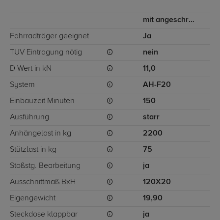
mit angeschraubtem Kugelkopf
Fahrradträger geeignet
Ja
TÜV Eintragung nötig
nein
D-Wert in kN
11,0
System
AH-F20
Einbauzeit Minuten
150
Ausführung
starr
Anhängelast in kg
2200
Stützlast in kg
75
Stoßstg. Bearbeitung
ja
Ausschnittmaß BxH
120X20
Eigengewicht
19,90
Steckdose klappbar
ja