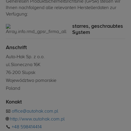
Generellen Produktsicherheitsrichtlinie (GPSR) stellen wir
Ihnen nachfolgend alle relevanten Herstellerdaten zur
Verfügung:
starres, geschraubtes
System
Anschrift
Auto-Hak Sp. z o.o.
ul.Sloneczna 16K
76-200 Slupsk
Województwo pomorskie
Poland
Konakt
📧
office@autohak.com.pl
🌐
http://www.autohak.com.pl
📞
+48 598414414