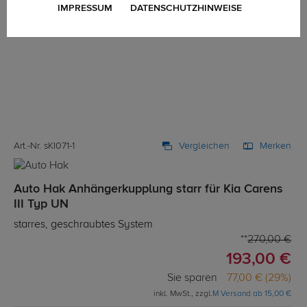
IMPRESSUM
DATENSCHUTZHINWEISE
Art.-Nr. sKI071-1
Vergleichen
Merken
Auto Hak Anhängerkupplung starr für Kia Carens
III Typ UN
starres, geschraubtes System
270,00 €
193,00 €
Sie sparen
77,00 € (29%)
inkl. MwSt., zzgl.
M Versand ab 15,00 €