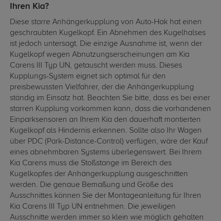
Ihren Kia?
Diese starre Anhängerkupplung von Auto-Hak hat einen
geschraubten Kugelkopf. Ein Abnehmen des Kugelhalses
ist jedoch untersagt. Die einzige Ausnahme ist, wenn der
Kugelkopf wegen Abnutzungserscheinungen am Kia
Carens III Typ UN, getauscht werden muss. Dieses
Kupplungs-System eignet sich optimal für den
preisbewussten Vielfahrer, der die Anhängerkupplung
ständig im Einsatz hat. Beachten Sie bitte, dass es bei einer
starren Kupplung vorkommen kann, dass die vorhandenen
Einparksensoren an Ihrem Kia den dauerhaft montierten
Kugelkopf als Hindernis erkennen. Sollte also Ihr Wagen
über PDC (Park-Distance-Control) verfügen, wäre der Kauf
eines abnehmbaren Systems überlegenswert. Bei Ihrem
Kia Carens muss die Stoßstange im Bereich des
Kugelkopfes der Anhängerkupplung ausgeschnitten
werden. Die genaue Bemaßung und Größe des
Ausschnittes können Sie der Montageanleitung für Ihren
Kia Carens III Typ UN entnehmen. Die jeweiligen
Ausschnitte werden immer so klein wie möglich gehalten