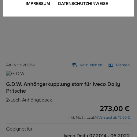
IMPRESSUM
DATENSCHUTZHINWEISE
Art.-Nr. sIV026-1
Vergleichen
Merken
G.D.W. Anhängerkupplung starr für Iveco Daily
Pritsche
2-Loch Anhängebock
273,00 €
inkl. MwSt., zzgl.
M Versand ab 15,00 €
Geeignet für
Iveco Daily 07.2014 - 06.2022