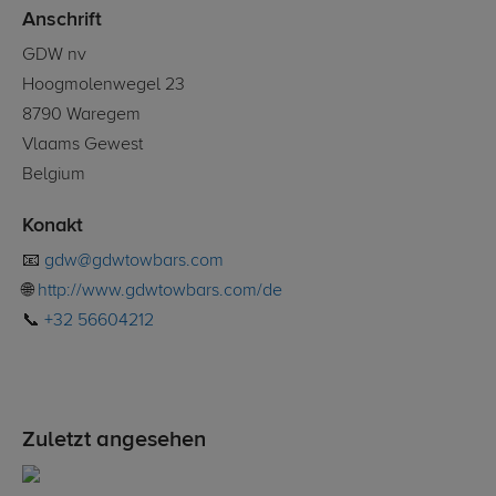
Anschrift
GDW nv
Hoogmolenwegel 23
8790 Waregem
Vlaams Gewest
Belgium
Konakt
📧
gdw@gdwtowbars.com
🌐
http://www.gdwtowbars.com/de
📞
+32 56604212
Zuletzt angesehen