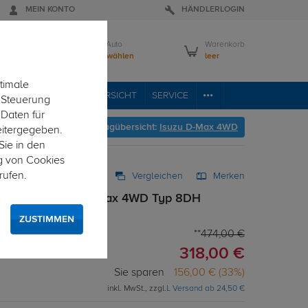
MEIN KONTO
HÄNDLERLOGIN
Mein Auto
Warenkorb
Bitte wählen
leer
timale
RVICE
FAHRZEUGÜBERSICHT
SERVICE
e Steuerung
 Daten für
Hier geht's zur Fahrzeugübersicht:
Isuzu D-Max 4WD
eitergegeben.
Sie in den
g von Cookies
rufen.
Vergleichen
Merken
 starr für Isuzu D-Max 4WD Typ 8DH
ZUSTIMMEN
474,00 €
318,00 €
Sie sparen
156,00 € (33%)
inkl. MwSt., zzgl.
L Versand ab 24,50 €