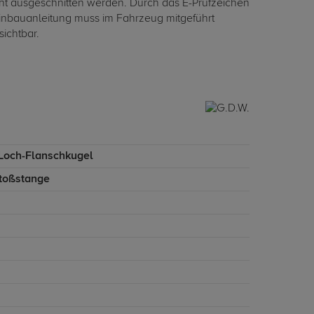
t ausgeschnitten werden. Durch das E-Prüfzeichen
Einbauanleitung muss im Fahrzeug mitgeführt
ichtbar.
-Loch-Flanschkugel
toßstange