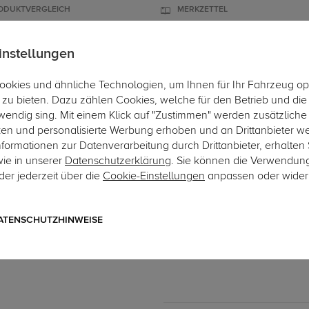
ODUKTVERGLEICH
MERKZETTEL
instellungen
okies und ähnliche Technologien, um Ihnen für Ihr Fahrzeug op
ÄGER
DACHBOXEN
FAHRRADTRÄGER
ZUBEHÖR
EINBAUSE
zu bieten. Dazu zählen Cookies, welche für den Betrieb und di
wendig sing. Mit einem Klick auf "Zustimmen" werden zusätzliche
ken und personalisierte Werbung erhoben und an Drittanbieter w
ormationen zur Datenverarbeitung durch Drittanbieter, erhalten 
wie in unserer
Datenschutzerklärung
. Sie können die Verwendun
er jederzeit über die
Cookie-Einstellungen
anpassen oder wider
Art.-Nr. sIS011-2
G.D.W. Anhängerkupplung
2-Loch Anhängebock
ATENSCHUTZHINWEISE