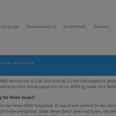
Fahrzeuge
Einbauanleitung
Komplettsatz
Zubehör
ßstange verwendbar.
WD stammt von G.D.W. und wird als 2-Loch Anhängebock geliefer
rem Isuzu eine Anhängelast von bis zu 3000 kg sowie eine Stützl
 für Ihren Isuzu?
n der Firma GDW hergestellt. Er eignet sich optimal für das Zi
icht höhenverstellbar. Sollte diese Option gewünscht sein, emp