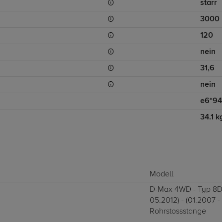
starr
3000
120
nein
31,6
nein
e6*94
34.1 k
Modell
D-Max 4WD - Typ 8D
05.2012) - (01.2007 -
Rohrstossstange