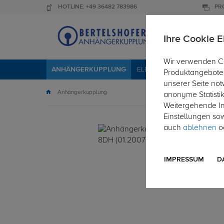
HOTLINE: +49 36482 783986
PR
Ihre Cookie E
Wir verwenden Co
ANHÄNGERKUPPLUNG
ELEKTROSÄTZE
DACHTR
Produktangebote 
unserer Seite not
Anhängerkupplung
anonyme Statisti
Weitergehende Inf
Einstellungen so
auch
ablehnen
od
IMPRESSUM
D