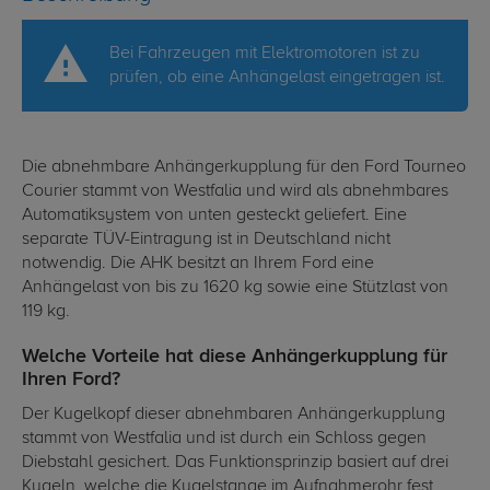
Bei Fahrzeugen mit Elektromotoren ist zu
prüfen, ob eine Anhängelast eingetragen ist.
Die abnehmbare Anhängerkupplung für den Ford Tourneo
Courier stammt von Westfalia und wird als abnehmbares
Automatiksystem von unten gesteckt geliefert. Eine
separate TÜV-Eintragung ist in Deutschland nicht
notwendig. Die AHK besitzt an Ihrem Ford eine
Anhängelast von bis zu 1620 kg sowie eine Stützlast von
119 kg.
Welche Vorteile hat diese Anhängerkupplung für
Ihren Ford?
Der Kugelkopf dieser abnehmbaren Anhängerkupplung
stammt von Westfalia und ist durch ein Schloss gegen
Diebstahl gesichert. Das Funktionsprinzip basiert auf drei
Kugeln, welche die Kugelstange im Aufnahmerohr fest