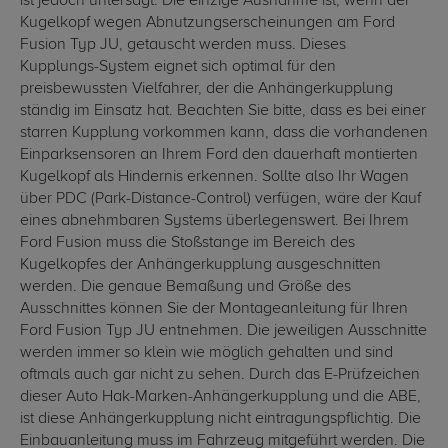
ist jedoch untersagt. Die einzige Ausnahme ist, wenn der
Kugelkopf wegen Abnutzungserscheinungen am Ford
Fusion Typ JU, getauscht werden muss. Dieses
Kupplungs-System eignet sich optimal für den
preisbewussten Vielfahrer, der die Anhängerkupplung
ständig im Einsatz hat. Beachten Sie bitte, dass es bei einer
starren Kupplung vorkommen kann, dass die vorhandenen
Einparksensoren an Ihrem Ford den dauerhaft montierten
Kugelkopf als Hindernis erkennen. Sollte also Ihr Wagen
über PDC (Park-Distance-Control) verfügen, wäre der Kauf
eines abnehmbaren Systems überlegenswert. Bei Ihrem
Ford Fusion muss die Stoßstange im Bereich des
Kugelkopfes der Anhängerkupplung ausgeschnitten
werden. Die genaue Bemaßung und Größe des
Ausschnittes können Sie der Montageanleitung für Ihren
Ford Fusion Typ JU entnehmen. Die jeweiligen Ausschnitte
werden immer so klein wie möglich gehalten und sind
oftmals auch gar nicht zu sehen. Durch das E-Prüfzeichen
dieser Auto Hak-Marken-Anhängerkupplung und die ABE,
ist diese Anhängerkupplung nicht eintragungspflichtig. Die
Einbauanleitung muss im Fahrzeug mitgeführt werden. Die