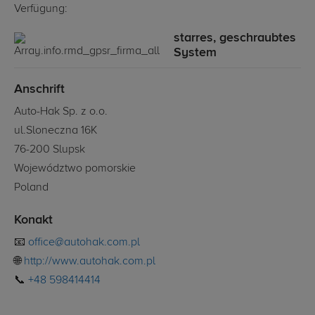
Verfügung:
starres, geschraubtes
System
Anschrift
Auto-Hak Sp. z o.o.
ul.Sloneczna 16K
76-200 Slupsk
Województwo pomorskie
Poland
Konakt
📧
office@autohak.com.pl
🌐
http://www.autohak.com.pl
📞
+48 598414414