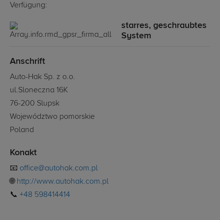
Verfügung:
starres, geschraubtes
System
Anschrift
Auto-Hak Sp. z o.o.
ul.Sloneczna 16K
76-200 Slupsk
Województwo pomorskie
Poland
Konakt
📧
office@autohak.com.pl
🌐
http://www.autohak.com.pl
📞
+48 598414414