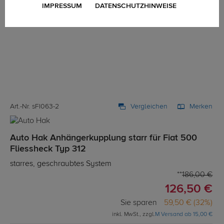
IMPRESSUM
DATENSCHUTZHINWEISE
Art.-Nr. sFI063-2
Vergleichen
Merken
Auto Hak Anhängerkupplung starr für Fiat 500
Fliessheck Typ 312
starres, geschraubtes System
186,00 €
126,50 €
Sie sparen
59,50 € (32%)
inkl. MwSt., zzgl.
M Versand ab 15,00 €