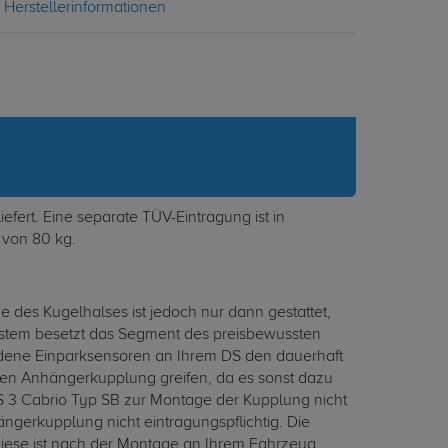
Herstellerinformationen
fert. Eine separate TÜV-Eintragung ist in
 von 80 kg.
des Kugelhalses ist jedoch nur dann gestattet,
stem besetzt das Segment des preisbewussten
handene Einparksensoren an Ihrem DS den dauerhaft
ren Anhängerkupplung greifen, da es sonst dazu
 3 Cabrio Typ SB zur Montage der Kupplung nicht
gerkupplung nicht eintragungspflichtig. Die
Diese ist nach der Montage an Ihrem Fahrzeug