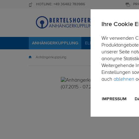
HOTLINE: +49 36482 783986
PR
Ihre Cookie E
Wir verwenden Co
ANHÄNGERKUPPLUNG
ELEKTROSÄTZE
DACHTR
Produktangebote 
unserer Seite not
Anhängerkupplung
anonyme Statisti
Weitergehende Inf
Einstellungen so
auch
ablehnen
od
IMPRESSUM
D