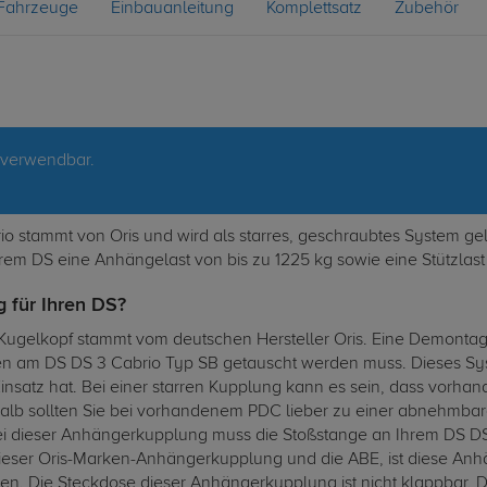
Fahrzeuge
Einbauanleitung
Komplettsatz
Zubehör
 verwendbar.
 stammt von Oris und wird als starres, geschraubtes System gelie
rem DS eine Anhängelast von bis zu 1225 kg sowie eine Stützlast
 für Ihren DS?
ugelkopf stammt vom deutschen Hersteller Oris. Eine Demontage 
en am DS DS 3 Cabrio Typ SB getauscht werden muss. Dieses Sy
 Einsatz hat. Bei einer starren Kupplung kann es sein, dass vor
halb sollten Sie bei vorhandenem PDC lieber zu einer abnehmba
ei dieser Anhängerkupplung muss die Stoßstange an Ihrem DS DS
eser Oris-Marken-Anhängerkupplung und die ABE, ist diese Anhän
en. Die Steckdose dieser Anhängerkupplung ist nicht klappbar. 