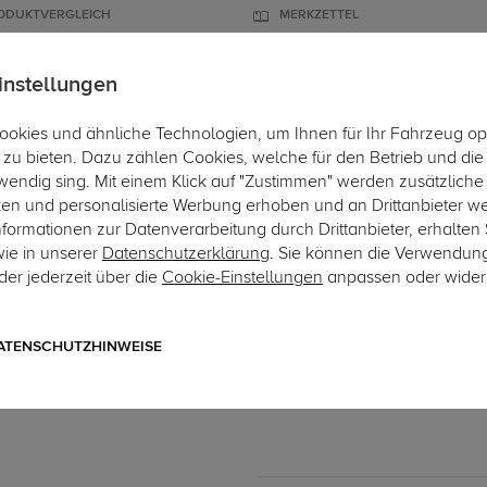
ODUKTVERGLEICH
MERKZETTEL
instellungen
okies und ähnliche Technologien, um Ihnen für Ihr Fahrzeug op
ÄGER
DACHBOXEN
FAHRRADTRÄGER
ZUBEHÖR
EINBAUSE
zu bieten. Dazu zählen Cookies, welche für den Betrieb und di
wendig sing. Mit einem Klick auf "Zustimmen" werden zusätzliche
ken und personalisierte Werbung erhoben und an Drittanbieter w
ormationen zur Datenverarbeitung durch Drittanbieter, erhalten 
wie in unserer
Datenschutzerklärung
. Sie können die Verwendun
er jederzeit über die
Cookie-Einstellungen
anpassen oder wider
Art.-Nr. sCI137-5
Oris Anhängerkupplung st
starres, geschraubtes System
ATENSCHUTZHINWEISE