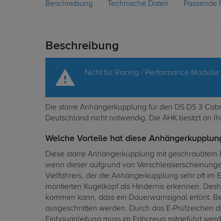
Beschreibung
Technische Daten
Passende 
Beschreibung
Nicht für Racing / Performance Modelle
Die starre Anhängerkupplung für den DS DS 3 Cabrio
Deutschland nicht notwendig. Die AHK besitzt an Ih
Welche Vorteile hat diese Anhängerkupplung
Diese starre Anhängerkupplung mit geschraubtem K
wenn dieser aufgrund von Verschleisserscheinung
Vielfahrers, der die Anhängerkupplung sehr oft im
montierten Kugelkopf als Hindernis erkennen. Des
kommen kann, dass ein Dauerwarnsignal ertönt. B
ausgeschnitten werden. Durch das E-Prüfzeichen di
Einbauanleitung muss im Fahrzeug mitgeführt werd