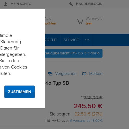
MEIN KONTO
HÄNDLERLOGIN
Mein Auto
Warenkorb
Bitte wählen
leer
timale
RVICE
FAHRZEUGÜBERSICHT
SERVICE
e Steuerung
 Daten für
Hier geht's zur Fahrzeugübersicht:
DS DS 3 Cabrio
eitergegeben.
Sie in den
g von Cookies
rufen.
Vergleichen
Merken
arr für DS DS 3 Cabrio Typ SB
ZUSTIMMEN
338,00 €
245,50 €
Sie sparen
92,50 € (27%)
inkl. MwSt., zzgl.
M Versand ab 15,00 €