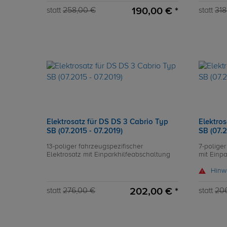
190,00 € *
statt
258,00 €
statt
318
Elektrosatz für DS DS 3 Cabrio Typ
Elektro
SB (07.2015 - 07.2019)
SB (07.2
13-poliger fahrzeugspezifischer
7-poliger
Elektrosatz mit Einparkhilfeabschaltung
mit Einp
Hinw
202,00 € *
statt
276,00 €
statt
20