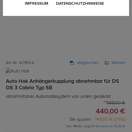
IMPRESSUM
DATENSCHUTZHINWEISE
Art.-Nr. aCI163-4
Vergleichen
Merken
Auto Hak Anhängerkupplung abnehmbar für DS
DS 3 Cabrio Typ SB
abnehmbares Automatiksystem von unten gesteckt
589,00 €
440,00 €
Sie sparen
149,00 € (25%)
inkl. MwSt., zzgl.
M Versand ab 15,00 €