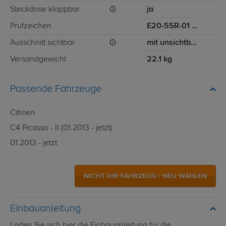
Steckdose klappbar
ja
Prüfzeichen
E20-55R-01 3682
Ausschnitt sichtbar
mit unsichtbarem Ausschnitt für Stoßstange
Versandgewicht
22.1 kg
Passende Fahrzeuge
Citroen
C4 Picasso - II (01.2013 - jetzt)
01.2013 - jetzt
NICHT IHR FAHRZEUG / NEU WÄHLEN
Einbauanleitung
Laden Sie sich hier die Einbauanleitung für die