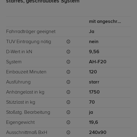
starres, geschraubtes System
mit angeschraubtem Kugelkopf
Fahrradträger geeignet
Ja
TÜV Eintragung nötig
nein
D-Wert in kN
9,56
System
AH-F20
Einbauzeit Minuten
120
Ausführung
starr
Anhängelast in kg
1750
Stützlast in kg
70
Stoßstg. Bearbeitung
ja
Eigengewicht
19,6
Ausschnittmaß BxH
240x90