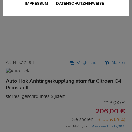
IMPRESSUM
DATENSCHUTZHINWEISE
Art.-Nr. sCI249-1
Vergleichen
Merken
Auto Hak Anhängerkupplung starr für Citroen C4
Picasso II
starres, geschraubtes System
287,00 €
206,00 €
Sie sparen
81,00 € (28%)
inkl. MwSt., zzgl.
M Versand ab 15,00 €