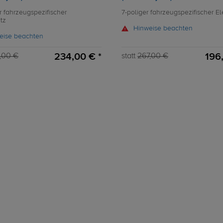
r fahrzeugspezifischer
7-poliger fahrzeugspezifischer El
tz
Hinweise beachten
eise beachten
234,00 € *
196
,00 €
statt
267,00 €