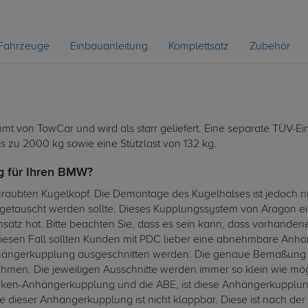
Fahrzeuge
Einbauanleitung
Komplettsatz
Zubehör
von TowCar und wird als starr geliefert. Eine separate TÜV-Ein
 zu 2000 kg sowie eine Stützlast von 132 kg.
g für Ihren BMW?
raubten Kugelkopf. Die Demontage des Kugelhalses ist jedoch nu
uscht werden sollte. Dieses Kupplungssystem von Aragon eignet 
Einsatz hat. Bitte beachten Sie, dass es sein kann, dass vorhan
 diesen Fall sollten Kunden mit PDC lieber eine abnehmbare A
nhängerkupplung ausgeschnitten werden. Die genaue Bemaßung 
en. Die jeweiligen Ausschnitte werden immer so klein wie mögl
ken-Anhängerkupplung und die ABE, ist diese Anhängerkupplung n
 dieser Anhängerkupplung ist nicht klappbar. Diese ist nach de