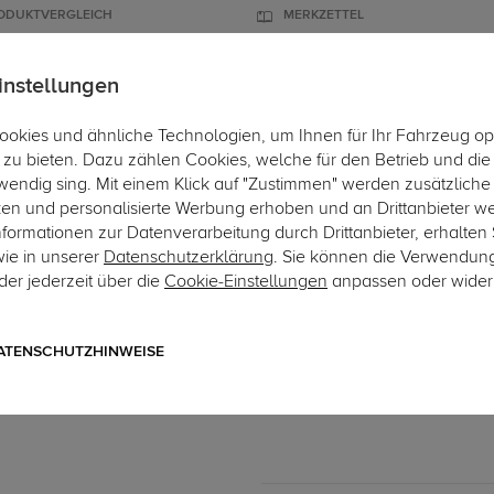
ODUKTVERGLEICH
MERKZETTEL
instellungen
okies und ähnliche Technologien, um Ihnen für Ihr Fahrzeug op
ÄGER
DACHBOXEN
FAHRRADTRÄGER
ZUBEHÖR
EINBAUSE
zu bieten. Dazu zählen Cookies, welche für den Betrieb und di
wendig sing. Mit einem Klick auf "Zustimmen" werden zusätzliche
ken und personalisierte Werbung erhoben und an Drittanbieter w
ormationen zur Datenverarbeitung durch Drittanbieter, erhalten 
wie in unserer
Datenschutzerklärung
. Sie können die Verwendun
er jederzeit über die
Cookie-Einstellungen
anpassen oder wider
Art.-Nr. sTO423-1
TowCar Anhängerkupplung
starr
ATENSCHUTZHINWEISE