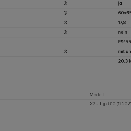
ja
60x6
17,8
nein
E9*5
mit u
20.3 
Modell
X2 - Typ U10 (11.2023 