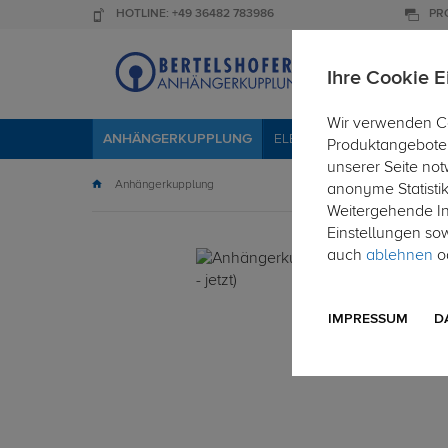
HOTLINE: +49 36482 783986
PR
Ihre Cookie E
Wir verwenden Co
ANHÄNGERKUPPLUNG
ELEKTROSÄTZE
DACHTR
Produktangebote 
unserer Seite not
Anhängerkupplung
anonyme Statisti
Weitergehende Inf
Einstellungen so
auch
ablehnen
od
IMPRESSUM
D