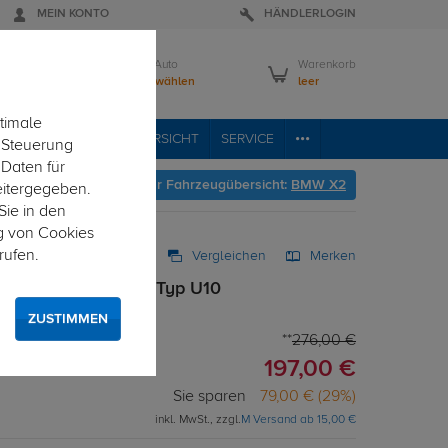
MEIN KONTO
HÄNDLERLOGIN
Mein Auto
Warenkorb
Bitte wählen
leer
timale
RVICE
FAHRZEUGÜBERSICHT
SERVICE
e Steuerung
 Daten für
Hier geht's zur Fahrzeugübersicht:
BMW X2
eitergegeben.
Sie in den
g von Cookies
rufen.
Vergleichen
Merken
 starr für BMW X2 Typ U10
ZUSTIMMEN
276,00 €
197,00 €
Sie sparen
79,00 € (29%)
inkl. MwSt., zzgl.
M Versand ab 15,00 €