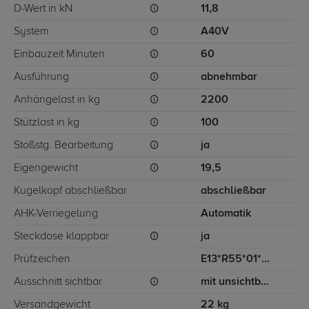
D-Wert in kN
11,8
System
A40V
Einbauzeit Minuten
60
Ausführung
abnehmbar
Anhängelast in kg
2200
Stützlast in kg
100
Stoßstg. Bearbeitung
ja
Eigengewicht
19,5
Kugelkopf abschließbar
abschließbar
AHK-Verriegelung
Automatik
Steckdose klappbar
ja
Prüfzeichen
E13*R55*01*3773
Ausschnitt sichtbar
mit unsichtbarem Ausschnitt für Stoßstange
Versandgewicht
22 kg