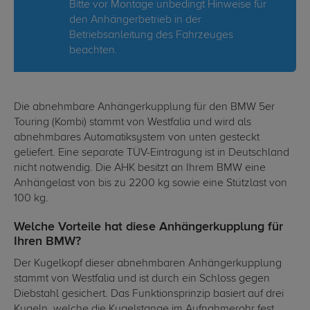
Bitte vor Montage unbedingt Hinweise für
den Anhängerbetrieb in der
Betriebsanleitung des Fahrzeuges
beachten.
Die abnehmbare Anhängerkupplung für den BMW 5er
Touring (Kombi) stammt von Westfalia und wird als
abnehmbares Automatiksystem von unten gesteckt
geliefert. Eine separate TÜV-Eintragung ist in Deutschland
nicht notwendig. Die AHK besitzt an Ihrem BMW eine
Anhängelast von bis zu 2200 kg sowie eine Stützlast von
100 kg.
Welche Vorteile hat diese Anhängerkupplung für
Ihren BMW?
Der Kugelkopf dieser abnehmbaren Anhängerkupplung
stammt von Westfalia und ist durch ein Schloss gegen
Diebstahl gesichert. Das Funktionsprinzip basiert auf drei
Kugeln, welche die Kugelstange im Aufnahmerohr fest