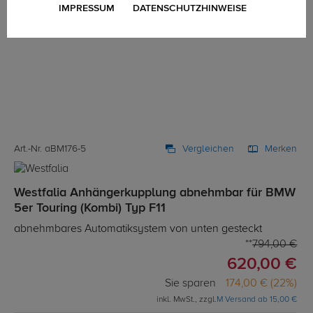
IMPRESSUM
DATENSCHUTZHINWEISE
Art.-Nr. aBM176-5
Vergleichen
Merken
Westfalia Anhängerkupplung abnehmbar für BMW
5er Touring (Kombi) Typ F11
abnehmbares Automatiksystem von unten gesteckt
794,00 €
620,00 €
Sie sparen
174,00 € (22%)
inkl. MwSt., zzgl.
M Versand ab 15,00 €