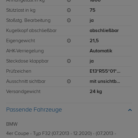
Anhängelast in kg
1800
Stützlast in kg
75
Stoßstg. Bearbeitung
ja
Kugelkopf abschließbar
abschließbar
Eigengewicht
21,5
AHK-Verriegelung
Automatik
Steckdose klappbar
ja
Prüfzeichen
E13*R55*01*3484
Ausschnitt sichtbar
mit unsichtbarem Ausschnitt für Stoßstange
Versandgewicht
24 kg
Passende Fahrzeuge
BMW
4er Coupe - Typ F32 (07.2013 - 12.2020) - (07.2013 -