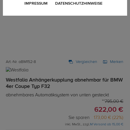
IMPRESSUM
DATENSCHUTZHINWEISE
Art.-Nr. aBM152-8
Vergleichen
Merken
Westfalia Anhängerkupplung abnehmbar für BMW
4er Coupe Typ F32
abnehmbares Automatiksystem von unten gesteckt
795,00 €
622,00 €
Sie sparen
173,00 € (22%)
inkl. MwSt., zzgl.
M Versand ab 15,00 €