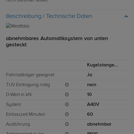
nicht darunter leidet.
Technische Daten
abnehmbares Automatiksystem von unten
gesteckt
Kugelstange von unten gesteckt
Fahrradträger geeignet
Ja
TÜV Eintragung nötig
nein
D-Wert in kN
10
System
A40V
Einbauzeit Minuten
60
Ausführung
abnehmbar