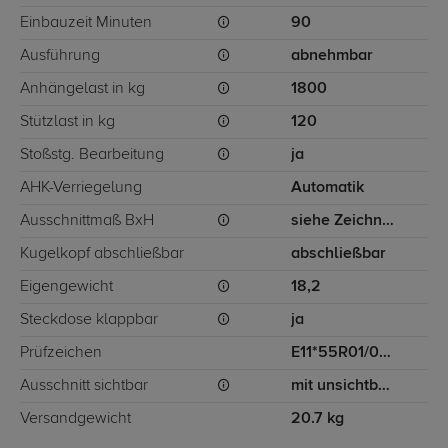
Einbauzeit Minuten
90
Ausführung
abnehmbar
Anhängelast in kg
1800
Stützlast in kg
120
Stoßstg. Bearbeitung
ja
AHK-Verriegelung
Automatik
Ausschnittmaß BxH
siehe Zeichnung
Kugelkopf abschließbar
abschließbar
Eigengewicht
18,2
Steckdose klappbar
ja
Prüfzeichen
E11*55R01/06 11571
Ausschnitt sichtbar
mit unsichtbarem Ausschnitt für Stoßstange
Versandgewicht
20.7 kg