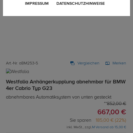
IMPRESSUM
DATENSCHUTZHINWEISE
Art.-Nr. aBM253-5
Vergleichen
Merken
Westfalia Anhängerkupplung abnehmbar für BMW
4er Cabrio Typ G23
abnehmbares Automatiksystem von unten gesteckt
852,00 €
667,00 €
Sie sparen
185,00 € (22%)
inkl. MwSt., zzgl.
M Versand ab 15,00 €