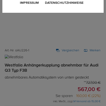
IMPRESSUM
DATENSCHUTZHINWEISE
Art.-Nr. aAU226-1
Vergleichen
Merken
Westfalia Anhängerkupplung abnehmbar für Audi
Q3 Typ F3B
abnehmbares Automatiksystem von unten gesteckt
727,00 €
567,00 €
Sie sparen
160,00 € (22%)
inkl. MwSt., zzgl.
M Versand ab 15,00 €