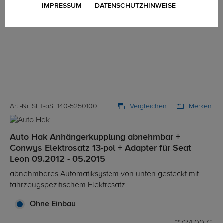
IMPRESSUM
DATENSCHUTZHINWEISE
Art.-Nr. SET-aSE140-5250100
Vergleichen
Merken
Auto Hak Anhängerkupplung abnehmbar +
Conwys Elektrosatz 13-pol + Adapter für Seat
Leon 09.2012 - 05.2015
abnehmbares Automatiksystem von unten gesteckt mit
fahrzeugspezifischem Elektrosatz
Ohne Einbau