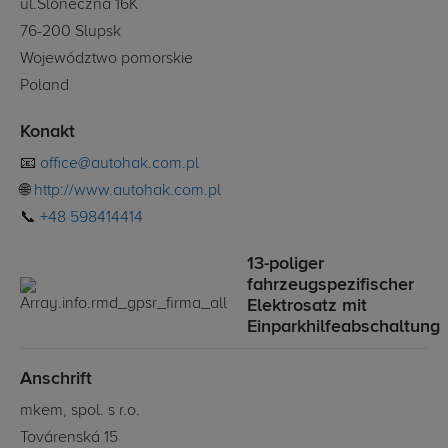
ul.Sloneczna 16K
76-200 Slupsk
Województwo pomorskie
Poland
Konakt
📧
office@autohak.com.pl
🌐
http://www.autohak.com.pl
📞
+48 598414414
13-poliger
fahrzeugspezifischer
Elektrosatz mit
Einparkhilfeabschaltung
Anschrift
mkem, spol. s r.o.
Továrenská 15