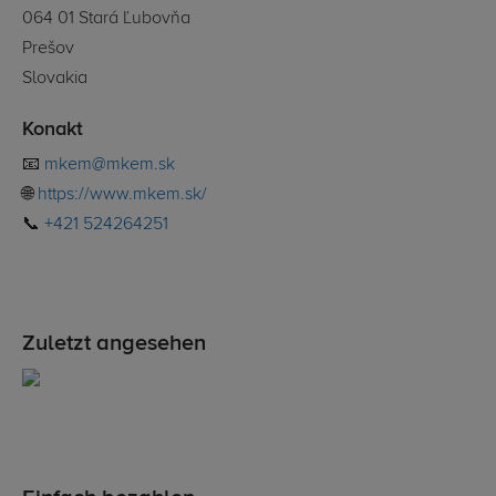
064 01 Stará Ľubovňa
Prešov
Slovakia
Konakt
📧
mkem@mkem.sk
🌐
https://www.mkem.sk/
📞
+421 524264251
Zuletzt angesehen