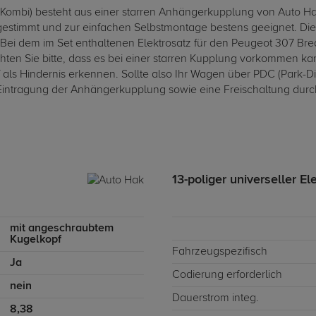
Kombi) besteht aus einer starren Anhängerkupplung von Auto Ha
bgestimmt und zur einfachen Selbstmontage bestens geeignet. Di
 Bei dem im Set enthaltenen Elektrosatz für den Peugeot 307 Break
hten Sie bitte, dass es bei einer starren Kupplung vorkommen k
als Hindernis erkennen. Sollte also Ihr Wagen über PDC (Park-Di
tragung der Anhängerkupplung sowie eine Freischaltung durch 
13-poliger universeller El
mit angeschraubtem
Kugelkopf
Fahrzeugspezifisch
Ja
Codierung erforderlich
nein
Dauerstrom integ.
8,38