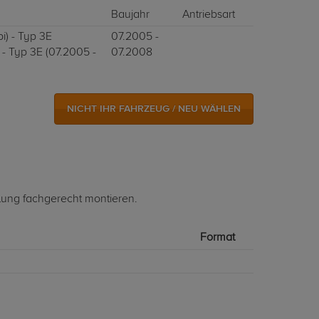
Baujahr
Antriebsart
) - Typ 3E
07.2005 -
 - Typ 3E (07.2005 -
07.2008
NICHT IHR FAHRZEUG / NEU WÄHLEN
lung fachgerecht montieren.
Format