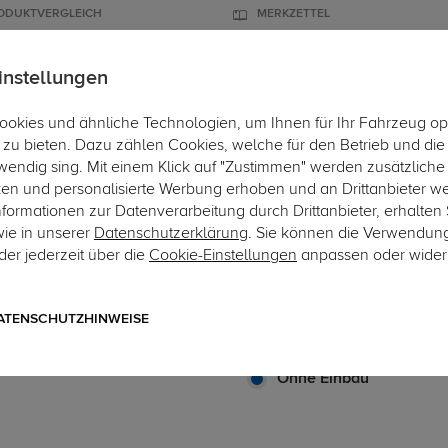
ODUKTVERGLEICH
MERKZETTEL
instellungen
okies und ähnliche Technologien, um Ihnen für Ihr Fahrzeug op
ÄGER
DACHBOXEN
FAHRRADTRÄGER
ZUBEHÖR
EINBAUSE
zu bieten. Dazu zählen Cookies, welche für den Betrieb und di
wendig sing. Mit einem Klick auf "Zustimmen" werden zusätzliche
Hier geht's
ken und personalisierte Werbung erhoben und an Drittanbieter w
ormationen zur Datenverarbeitung durch Drittanbieter, erhalten 
wie in unserer
Datenschutzerklärung
. Sie können die Verwendun
er jederzeit über die
Cookie-Einstellungen
anpassen oder wider
Art.-Nr. SET-sPE089-2384999
Auto Hak Anhängerkupplung
Adapter für Peugeot 307 
ATENSCHUTZHINWEISE
starres, geschraubtes System m
Ohne Einbau