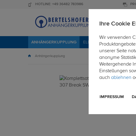
HOTLINE: +49 36482 783986
PR
Ihre Cookie E
Wir verwenden Co
ANHÄNGERKUPPLUNG
ELEKTROSÄTZE
DACHTR
Produktangebote 
unserer Seite not
Anhängerkupplung
anonyme Statisti
Weitergehende Inf
Einstellungen so
auch
ablehnen
od
IMPRESSUM
D