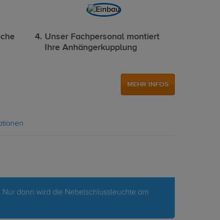
iche
Unser Fachpersonal montiert
Ihre Anhängerkupplung
MEHR INFOS
ationen
. Nur dann wird die Nebelschlussleuchte am