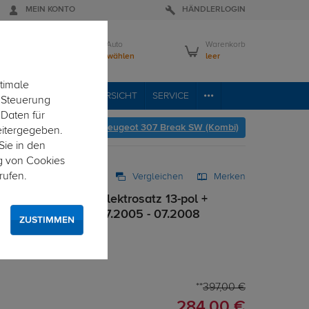
MEIN KONTO
HÄNDLERLOGIN
Mein Auto
Warenkorb
Bitte wählen
leer
timale
RVICE
FAHRZEUGÜBERSICHT
SERVICE
e Steuerung
 Daten für
 zur Fahrzeugübersicht:
Peugeot 307 Break SW (Kombi)
eitergegeben.
Sie in den
g von Cookies
rufen.
Vergleichen
Merken
 starr + TowTec Elektrosatz 13-pol +
Break SW (Kombi) 07.2005 - 07.2008
ZUSTIMMEN
it uni Elektrosatz
397,00 €
284,00 €