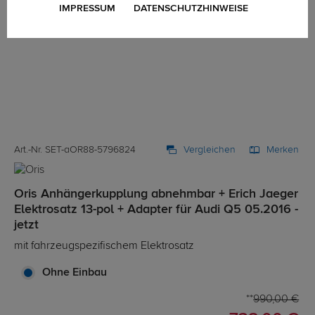
IMPRESSUM
DATENSCHUTZHINWEISE
Art.-Nr. SET-aOR88-5796824
Vergleichen
Merken
Oris Anhängerkupplung abnehmbar + Erich Jaeger
Elektrosatz 13-pol + Adapter für Audi Q5 05.2016 -
jetzt
mit fahrzeugspezifischem Elektrosatz
Ohne Einbau
990,00 €