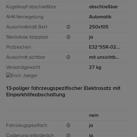
Kugelkopf abschließbar
abschließbar
AHK-Verriegelung
Automatik
Ausschnittmaß BxH
250x105
Steckdose klappbar
ja
Prüfzeichen
E32*55R-02*0186
Ausschnitt sichtbar
mit unsichtbarem Ausschnitt für Stoßstange
Versandgewicht
27 kg
13-poliger fahrzeugspezifischer Elektrosatz mit
Einparkhilfeabschaltung
nein
Fahrzeugspezifisch
ja
Codierung erforderlich
ja