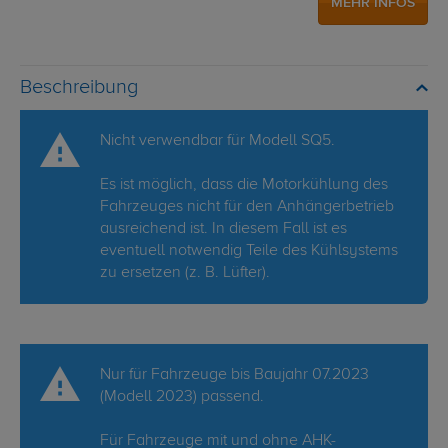
MEHR INFOS
Beschreibung
Nicht verwendbar für Modell SQ5.
Es ist möglich, dass die Motorkühlung des
Fahrzeuges nicht für den Anhängerbetrieb
ausreichend ist. In diesem Fall ist es
eventuell notwendig Teile des Kühlsystems
zu ersetzen (z. B. Lüfter).
Nur für Fahrzeuge bis Baujahr 07.2023
(Modell 2023) passend.
Für Fahrzeuge mit und ohne AHK-