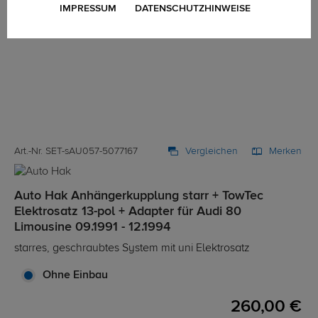
IMPRESSUM
DATENSCHUTZHINWEISE
Art.-Nr. SET-sAU057-5077167
Vergleichen
Merken
Auto Hak Anhängerkupplung starr + TowTec
Elektrosatz 13-pol + Adapter für Audi 80
Limousine 09.1991 - 12.1994
starres, geschraubtes System mit uni Elektrosatz
Ohne Einbau
260,00 €