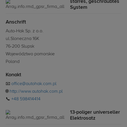
starres, geschraubtes
System
Anschrift
Auto-Hak Sp. z o.o.
ul.Sloneczna 16K
76-200 Slupsk
Województwo pomorskie
Poland
Konakt
📧
office@autohak.com.pl
🌐
http://www.autohak.com.pl
📞
+48 598414414
13-poliger universeller
Elektrosatz