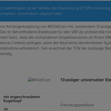
 Lastenträgers ist der Verbau der Erweiterung ZT1129 notwendig
hrieben, automatisch abgeschaltet.
rre Anhängerkupplung von MrDotCom inkl. passendem 13-poligen, un
er im Set enthaltene Elektrosatz für den VW Up umfasst alle not
kommen kann, dass die vorhandenen Einparksensoren an Ihrem VW 
istance-Control) verfügen, wäre der Kauf eines abnehmbaren Sys
labnahme erforderlich, hier errechnet der TÜV die zulässige Stü
twendig.
13-poliger universeller El
mit angeschraubtem
Kugelkopf
Fahrzeugspezifisch
Ja