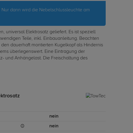
. Nur dann wird die Nebelschlussleuchte am
iversal Elektrosatz geliefert. Es ist speziell
wendigen Teile, inkl. Einbauanleitung. Beachten
den dauerhaft montierten Kugelkopf als Hindernis
tems überlegenswert. Eine Eintragung der
tz- und Anhängelast. Die Freischaltung des
ektrosatz
nein
nein