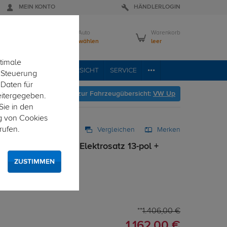
MEIN KONTO
HÄNDLERLOGIN
Mein Auto
Warenkorb
Bitte wählen
leer
timale
VICE
FAHRZEUGÜBERSICHT
SERVICE
e Steuerung
 Daten für
Hier geht's zur Fahrzeugübersicht:
VW Up
eitergegeben.
Sie in den
g von Cookies
rufen.
Vergleichen
Merken
g starr + TowTec Elektrosatz 13-pol +
 - jetzt
ZUSTIMMEN
it uni Elektrosatz
1.406,00 €
1.162,00 €