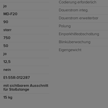
Codierung erforderlich
ja
Dauerstrom integ.
MD-F20
Dauerstrom erweiterbar
90
Polung
starr
Einparkhilfeabschaltung
750
Blinküberwachung
50
Eigengewicht
ja
12,5
nein
E1-55R-012287
mit sichtbarem Ausschnitt
für Stoßstange
15 kg