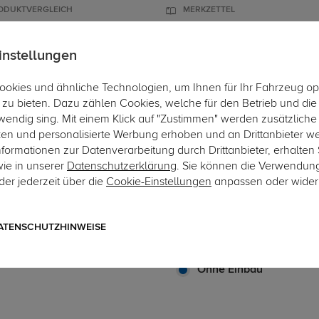
ODUKTVERGLEICH
MERKZETTEL
instellungen
okies und ähnliche Technologien, um Ihnen für Ihr Fahrzeug op
ÄGER
DACHBOXEN
FAHRRADTRÄGER
ZUBEHÖR
EINBAUSER
zu bieten. Dazu zählen Cookies, welche für den Betrieb und di
wendig sing. Mit einem Klick auf "Zustimmen" werden zusätzliche
ken und personalisierte Werbung erhoben und an Drittanbieter w
ormationen zur Datenverarbeitung durch Drittanbieter, erhalten 
wie in unserer
Datenschutzerklärung
. Sie können die Verwendun
er jederzeit über die
Cookie-Einstellungen
anpassen oder wider
Art.-Nr. SET-sSE109-5014758
MrDotCom Anhängerkupplun
Adapter für VW Up 08.2011
ATENSCHUTZHINWEISE
starres, geschraubtes System m
Ohne Einbau