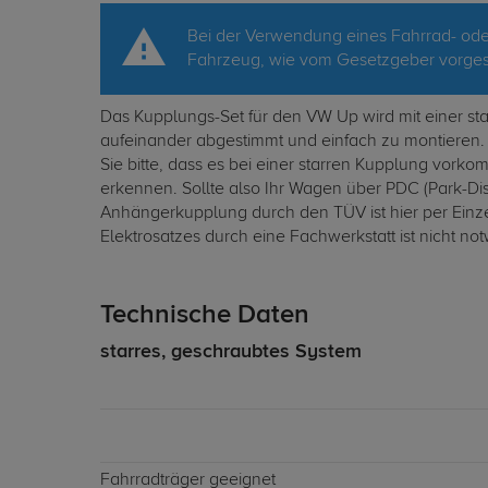
Bei der Verwendung eines Fahrrad- oder
Fahrzeug, wie vom Gesetzgeber vorgesc
Das Kupplungs-Set für den VW Up wird mit einer sta
aufeinander abgestimmt und einfach zu montieren. D
Sie bitte, dass es bei einer starren Kupplung vor
erkennen. Sollte also Ihr Wagen über PDC (Park-D
Anhängerkupplung durch den TÜV ist hier per Einze
Elektrosatzes durch eine Fachwerkstatt ist nicht no
Technische Daten
starres, geschraubtes System
Fahrradträger geeignet