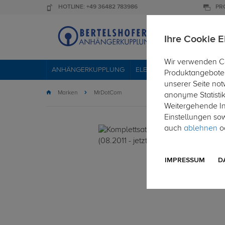
HOTLINE: +49 36482 783986
PR
Ihre Cookie E
Wir verwenden Co
ANHÄNGERKUPPLUNG
ELEKTROSÄTZE
DACHTR
Produktangebote 
unserer Seite not
Marken
MrDotCom
anonyme Statisti
Weitergehende Inf
Einstellungen so
auch
ablehnen
od
IMPRESSUM
D