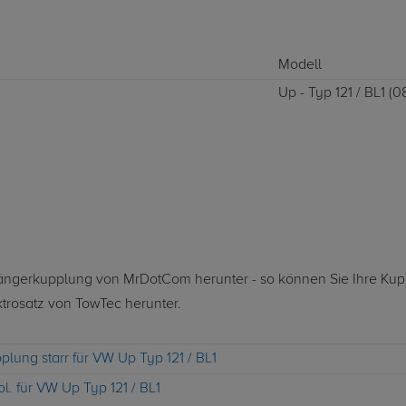
Modell
Up - Typ 121 / BL1 (08
nhängerkupplung von MrDotCom herunter - so können Sie Ihre Ku
ktrosatz von TowTec herunter.
ung starr für VW Up Typ 121 / BL1
l. für VW Up Typ 121 / BL1