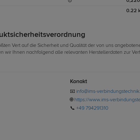
0,220
0.22 
duktsicherheitsverordnung
ßten Vert auf die Sicherheit und Qualität der von uns angeboten
len wir Ihnen nachfolgend alle relevanten Herstellerdaten zur Ve
Konakt
📧
info@ims-verbindungstechni
🌐
https://www.ims-verbindungst
📞
+49 794291310