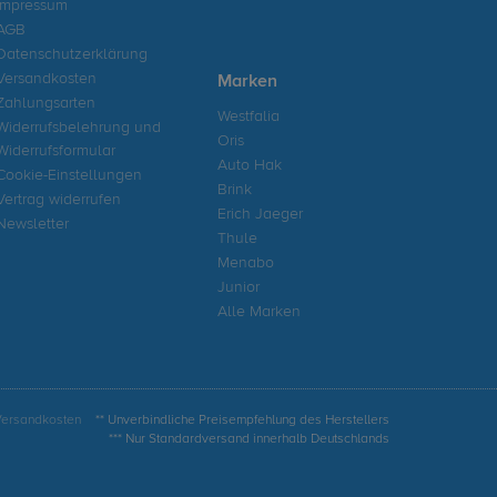
Impressum
AGB
Datenschutzerklärung
Versandkosten
Marken
Zahlungsarten
Westfalia
Widerrufsbelehrung und
Oris
Widerrufsformular
Auto Hak
Cookie-Einstellungen
Brink
Vertrag widerrufen
Erich Jaeger
Newsletter
Thule
Menabo
Junior
Alle Marken
Versandkosten
** Unverbindliche Preisempfehlung des Herstellers
*** Nur Standardversand innerhalb Deutschlands