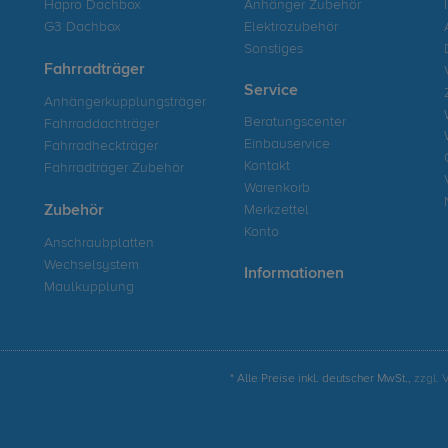
Hapro Dachbox
Anhänger Zubehör
G3 Dachbox
Elektrozubehör
Sonstiges
Fahrradträger
Service
Anhängerkupplungsträger
Beratungscenter
Fahrraddachträger
Einbauservice
Fahrradheckträger
Kontakt
Fahrradträger Zubehör
Warenkorb
Zubehör
Merkzettel
Konto
Anschraubplatten
Wechselsystem
Informationen
Maulkupplung
* Alle Preise inkl. deutscher MwSt.,
zzgl. 