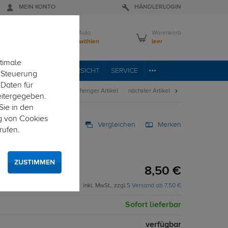
MEIN KONTO
HÄNDLERLOGIN
Mein Auto
Warenkorb
Bitte wählen
leer
timale
VICE
FAHRZEUGÜBERSICHT
SERVICE
e Steuerung
 Daten für
vorheriger Artikel
nächster Artikel
eitergegeben.
Sie in den
g von Cookies
Vergleichen
Merken
rufen.
Caddy 22-teilig
y 22-teilig
ZUSTIMMEN
8,50 €
inkl. MwSt., zzgl.
S Versand ab 7,50 €
Sofort lieferbar
verfügbar