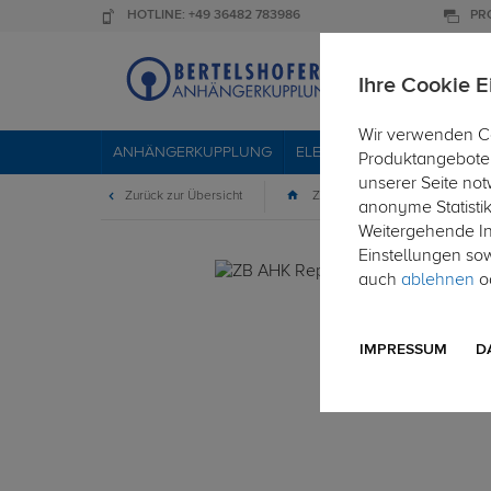
HOTLINE: +49 36482 783986
PR
Ihre Cookie E
Wir verwenden Co
ANHÄNGERKUPPLUNG
ELEKTROSÄTZE
DACHTR
Produktangebote 
unserer Seite not
Zurück zur Übersicht
Zubehör
Sonstiges
anonyme Statisti
Weitergehende Inf
Einstellungen so
auch
ablehnen
od
IMPRESSUM
D