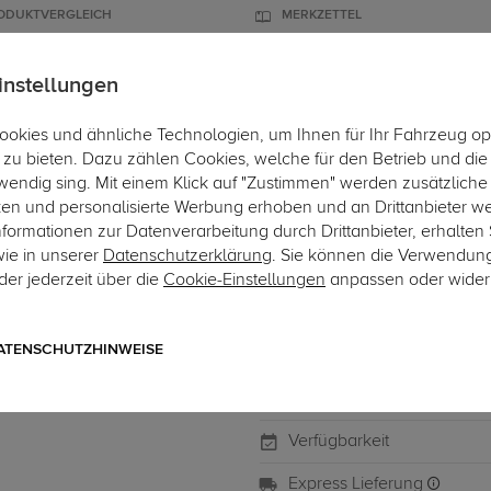
ODUKTVERGLEICH
MERKZETTEL
instellungen
okies und ähnliche Technologien, um Ihnen für Ihr Fahrzeug op
ÄGER
DACHBOXEN
FAHRRADTRÄGER
ZUBEHÖR
EINBAUSER
zu bieten. Dazu zählen Cookies, welche für den Betrieb und di
wendig sing. Mit einem Klick auf "Zustimmen" werden zusätzliche
ken und personalisierte Werbung erhoben und an Drittanbieter w
ormationen zur Datenverarbeitung durch Drittanbieter, erhalten 
wie in unserer
Datenschutzerklärung
. Sie können die Verwendun
Art.-Nr. ZT857-1
er jederzeit über die
Cookie-Einstellungen
anpassen oder wider
ZB AHK Reparatursatz VW 
ZB AHK Reparatursatz VW Cadd
ATENSCHUTZHINWEISE
Verfügbarkeit
Express Lieferung