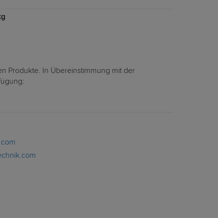
kg
en Produkte. In Übereinstimmung mit der
rfügung:
k.com
echnik.com