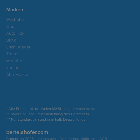
Marken
Westfalia
Oris
Auto Hak
Brink
Erich Jaeger
Thule
Menabo
Junior
Alle Marken
* Alle Preise inkl. deutscher MwSt.,
zzgl. Versandkosten
** Unverbindliche Preisempfehlung des Herstellers
*** Nur Standardversand innerhalb Deutschlands
bertelshofer.com
Copyrights 2026
Impressum
Datenschutzerklärung
AGB