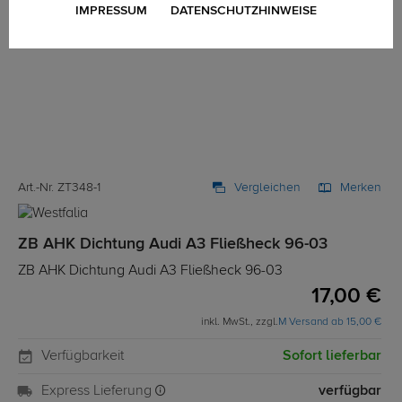
IMPRESSUM
DATENSCHUTZHINWEISE
Art.-Nr. ZT348-1
Vergleichen
Merken
ZB AHK Dichtung Audi A3 Fließheck 96-03
ZB AHK Dichtung Audi A3 Fließheck 96-03
17,00 €
inkl. MwSt., zzgl.
M Versand ab 15,00 €
Verfügbarkeit
Sofort lieferbar
Express Lieferung
verfügbar