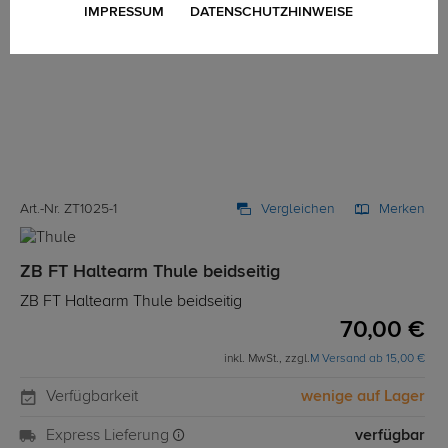
IMPRESSUM
DATENSCHUTZHINWEISE
Art.-Nr. ZT1025-1
Vergleichen
Merken
ZB FT Haltearm Thule beidseitig
ZB FT Haltearm Thule beidseitig
70,00 €
inkl. MwSt., zzgl.
M Versand ab 15,00 €
Verfügbarkeit
wenige auf Lager
Express Lieferung
verfügbar