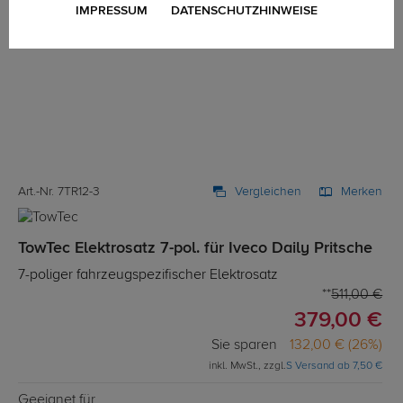
IMPRESSUM
DATENSCHUTZHINWEISE
Art.-Nr. 7TR12-3
Vergleichen
Merken
TowTec Elektrosatz 7-pol. für Iveco Daily Pritsche
7-poliger fahrzeugspezifischer Elektrosatz
511,00 €
379,00 €
Sie sparen
132,00 € (26%)
inkl. MwSt., zzgl.
S Versand ab 7,50 €
Geeignet für