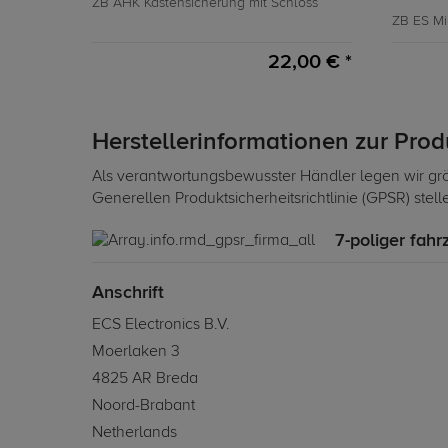
ZB AHK Kastensicherung mit Schloss
ZB ES Mi
22,00 € *
Herstellerinformationen zur Pro
Als verantwortungsbewusster Händler legen wir grö
Generellen Produktsicherheitsrichtlinie (GPSR) stel
7-poliger fahr
Anschrift
ECS Electronics B.V.
Moerlaken 3
4825 AR Breda
Noord-Brabant
Netherlands