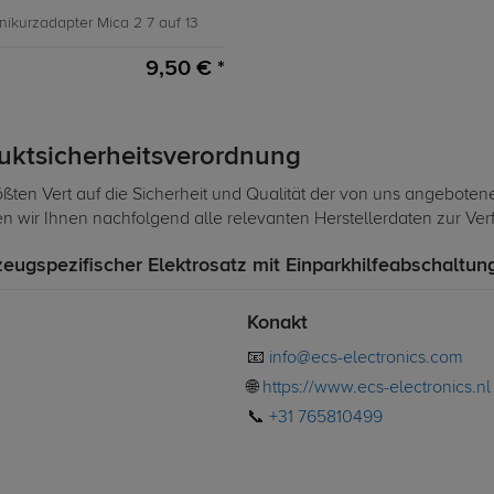
nikurzadapter Mica 2 7 auf 13
9,50 € *
duktsicherheitsverordnung
ßten Vert auf die Sicherheit und Qualität der von uns angeboten
len wir Ihnen nachfolgend alle relevanten Herstellerdaten zur Ve
zeugspezifischer Elektrosatz mit Einparkhilfeabschaltun
Konakt
📧
info@ecs-electronics.com
🌐
https://www.ecs-electronics.nl
📞
+31 765810499