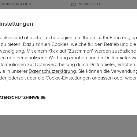
ODUKTVERGLEICH
MERKZETTEL
instellungen
okies und ähnliche Technologien, um Ihnen für Ihr Fahrzeug op
ÄGER
DACHBOXEN
FAHRRADTRÄGER
ZUBEHÖR
EINBAUSER
zu bieten. Dazu zählen Cookies, welche für den Betrieb und di
wendig sing. Mit einem Klick auf "Zustimmen" werden zusätzliche
Hier 
ken und personalisierte Werbung erhoben und an Drittanbieter w
ormationen zur Datenverarbeitung durch Drittanbieter, erhalten 
wie in unserer
Datenschutzerklärung
. Sie können die Verwendun
er jederzeit über die
Cookie-Einstellungen
anpassen oder wider
Art.-Nr. 7SY038-2
ECS Electronics Elektrosa
7-poliger fahrzeugspezifischer
ATENSCHUTZHINWEISE