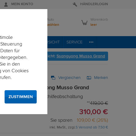
MEIN KONTO
HÄNDLERLOGIN
Mein Auto
Warenkorb
Bitte wählen
leer
timale
VICE
FAHRZEUGÜBERSICHT
SERVICE
e Steuerung
 Daten für
geht's zur Fahrzeugübersicht:
Ssangyong Musso Grand
eitergegeben.
Sie in den
g von Cookies
rufen.
Vergleichen
Merken
tz 7-pol. für Ssangyong Musso Grand
 Elektrosatz mit Einparkhilfeabschaltung
ZUSTIMMEN
419,00 €
310,00 €
Sie sparen
109,00 € (26%)
inkl. MwSt., zzgl.
S Versand ab 7,50 €