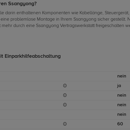
Ihren Ssangyong?
alle darin enthaltenen Komponenten wie Kabellänge, Steuergerät,
t eine problemlose Montage in Ihrem Ssangyong sicher gestellt
ht mehr durch eine Ssangyong Vertragswerkstatt freigeschalten w
it Einparkhilfeabschaltung
nein
ja
nein
nein
nein
60