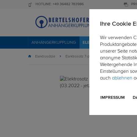
HOTLINE: +49 36482 783986
PR
Ihre Cookie E
Wir verwenden Co
ANHÄNGERKUPPLUNG
ELEKTROSÄTZE
DACHTR
Produktangebote 
unserer Seite not
Elektrosätze
Elektrosatz 7-polig
anonyme Statisti
Weitergehende Inf
Einstellungen so
auch
ablehnen
od
IMPRESSUM
D