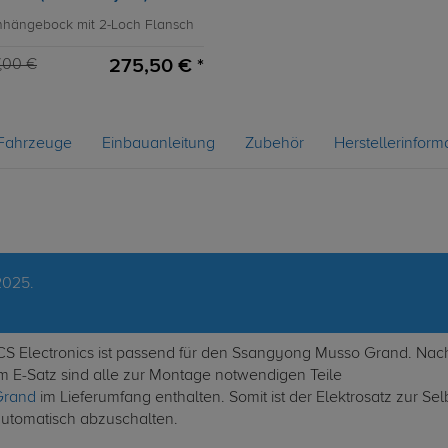
Anhängebock mit 2-Loch Flansch
275,50 € *
,00 €
Fahrzeuge
Einbauanleitung
Zubehör
Herstellerinform
2025.
ECS Electronics ist passend für den Ssangyong Musso Grand. Na
em E-Satz sind alle zur Montage notwendigen Teile
Grand
im Lieferumfang enthalten. Somit ist der Elektrosatz zur S
automatisch abzuschalten.