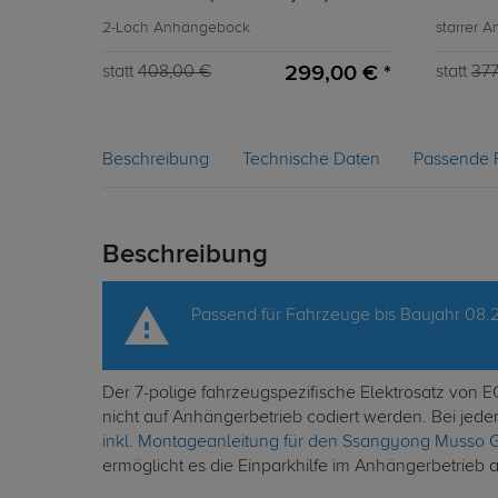
2-Loch Anhängebock
starrer 
299,00 € *
statt
408,00 €
statt
377
Beschreibung
Technische Daten
Passende 
Beschreibung
Passend für Fahrzeuge bis Baujahr 08.
Der 7-polige fahrzeugspezifische Elektrosatz von 
nicht auf Anhängerbetrieb codiert werden. Bei jed
inkl. Montageanleitung für den Ssangyong Musso 
ermöglicht es die Einparkhilfe im Anhängerbetrieb 