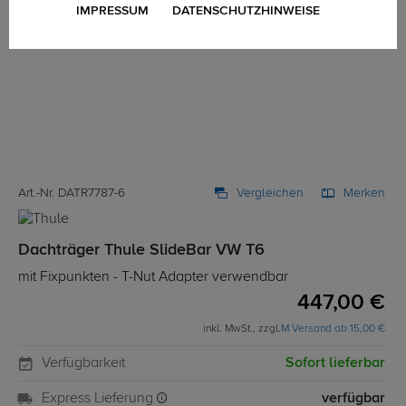
IMPRESSUM
DATENSCHUTZHINWEISE
Art.-Nr. DATR7787-6
Vergleichen
Merken
Dachträger Thule SlideBar VW T6
mit Fixpunkten - T-Nut Adapter verwendbar
447,00 €
inkl. MwSt., zzgl.
M Versand ab 15,00 €
Verfügbarkeit
Sofort lieferbar
Express Lieferung
verfügbar