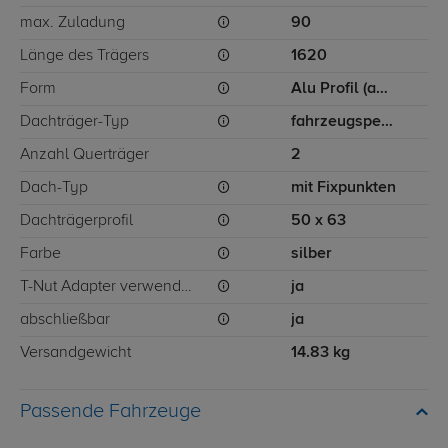
max. Zuladung
90
Länge des Trägers
1620
Form
Alu Profil (ausziehbar)
Dachträger-Typ
fahrzeugspezifisch
Anzahl Querträger
2
Dach-Typ
mit Fixpunkten
Dachträgerprofil
50 x 63
Farbe
silber
T-Nut Adapter verwendbar
ja
abschließbar
ja
Versandgewicht
14.83 kg
Passende Fahrzeuge