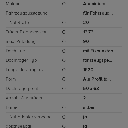
Material
Aluminium
Fahrzeugausstattung
für Fahrzeuge mit Fixpunkten
T-Nut Breite
20
Träger Eigengewicht
13,73
max. Zuladung
90
Dach-Typ
mit Fixpunkten
Dachträger-Typ
fahrzeugspezifisch
Länge des Trägers
1620
Form
Alu Profil (ausziehbar)
Dachträgerprofil
50 x 63
Anzahl Querträger
2
Farbe
silber
T-Nut Adapter verwendbar
ja
abschließbar
ja