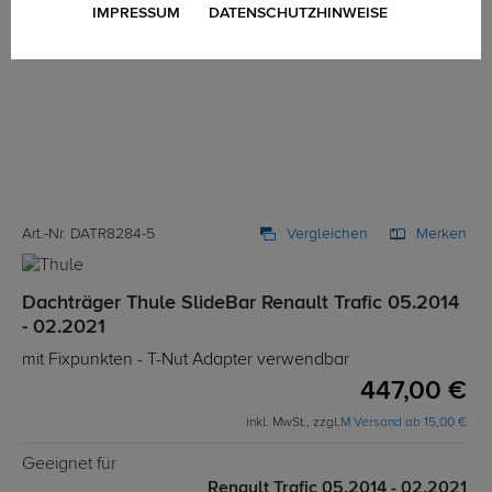
IMPRESSUM
DATENSCHUTZHINWEISE
Art.-Nr. DATR8284-5
Vergleichen
Merken
Dachträger Thule SlideBar Renault Trafic 05.2014
- 02.2021
mit Fixpunkten - T-Nut Adapter verwendbar
447,00 €
inkl. MwSt., zzgl.
M Versand ab 15,00 €
Geeignet für
Renault Trafic 05.2014 - 02.2021