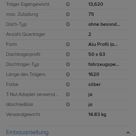
Träger Eigengewicht
13,620
max. Zuladung
75
Dach-Typ
ohne besondere Dachträgerbefestigung
Anzahl Querträger
2
Form
Alu Profil (ausziehbar)
Dachträgerprofil
50 x 63
Dachträger-Typ
fahrzeugspezifisch
Länge des Trägers
1620
Farbe
silber
T-Nut Adapter verwendbar
ja
abschließbar
ja
Versandgewicht
14.83 kg
Einbauanleitung