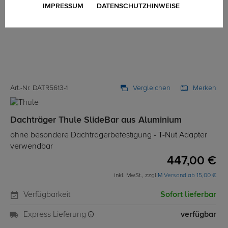
IMPRESSUM
DATENSCHUTZHINWEISE
Art.-Nr. DATR5613-1
Vergleichen
Merken
Dachträger Thule SlideBar aus Aluminium
ohne besondere Dachträgerbefestigung - T-Nut Adapter
verwendbar
447,00 €
inkl. MwSt., zzgl.
M Versand ab 15,00 €
Verfügbarkeit
Sofort lieferbar
Express Lieferung
verfügbar