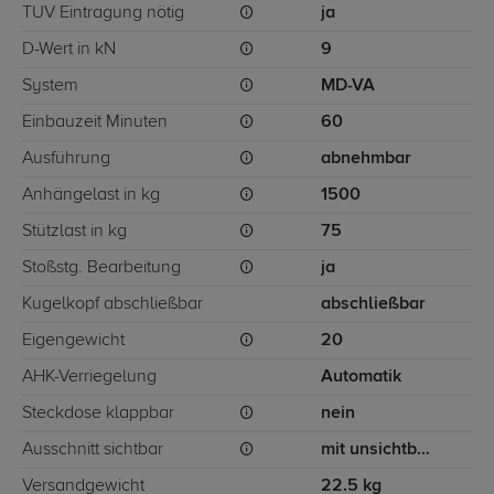
TÜV Eintragung nötig
ja
D-Wert in kN
9
System
MD-VA
Einbauzeit Minuten
60
Ausführung
abnehmbar
Anhängelast in kg
1500
Stützlast in kg
75
Stoßstg. Bearbeitung
ja
Kugelkopf abschließbar
abschließbar
Eigengewicht
20
AHK-Verriegelung
Automatik
Steckdose klappbar
nein
Ausschnitt sichtbar
mit unsichtbarem Ausschnitt für Stoßstange
Versandgewicht
22.5 kg