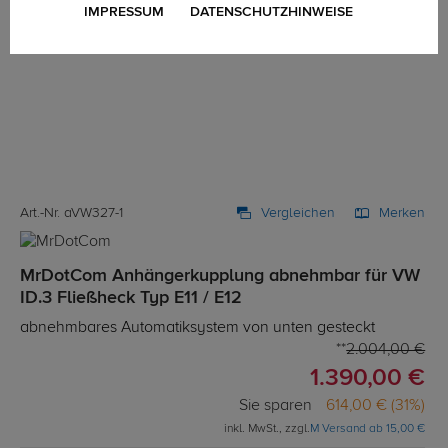
IMPRESSUM
DATENSCHUTZHINWEISE
Art.-Nr. aVW327-1
Vergleichen
Merken
MrDotCom Anhängerkupplung abnehmbar für VW
ID.3 Fließheck Typ E11 / E12
abnehmbares Automatiksystem von unten gesteckt
2.004,00 €
1.390,00 €
Sie sparen
614,00 € (31%)
inkl. MwSt., zzgl.
M Versand ab 15,00 €