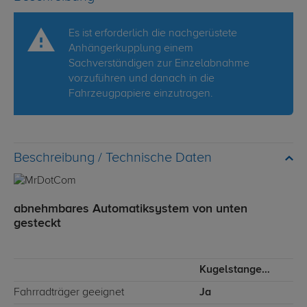
Es ist erforderlich die nachgerüstete
Anhängerkupplung einem
Sachverständigen zur Einzelabnahme
vorzuführen und danach in die
Fahrzeugpapiere einzutragen.
Technische Daten
abnehmbares Automatiksystem von unten
gesteckt
Kugelstange von unten gesteckt
Fahrradträger geeignet
Ja