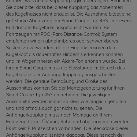
Kunden, welche die Kupplung täglich benötigen. Beachten
Sie aber bitte, dass bei dieser Kupplung das Abnehmen
des Kugelhalses nicht erlaubt ist. Die Ausnahme bildet eine
ggf. starke Abnutzung am Smart Coupe Typ 453. In diesem
Fall darf der Kugelhals ausgetauscht werden. Bei
Fahrzeugen mit PDC (Park-Distance-Control) System
empfehlen wir ein abnehmbares oder schwenkbares
System zu verwenden, da die Einparksensoren den
Kugelkopf als dauerhaftes Hindernis erkennen könnten
und im Wageninneren ein Alarm-Ton ertönen würde. Bei
Ihrem Smart Coupe muss die Stoßstange im Bereich des
Kugelkopfes der Anhängerkupplung ausgeschnitten
werden. Die genaue Bemaßung und Größe des
Ausschnittes können Sie der Montageanleitung für Ihren
Smart Coupe Typ 453 entnehmen. Die jeweiligen
Ausschnitte werden immer so klein wie möglich gehalten
und sind oftmals auch gar nicht zu sehen. Die
Anhängerkupplung muss nach Montage an Ihrem
Fahrzeug beim TÜV vorgeführt und abgenommen werden.
Es ist kein E-Prüfzeichen vorhanden. Die Steckdose dieser
Anhängerkupplung ist nicht klappbar. Diese ist nach der