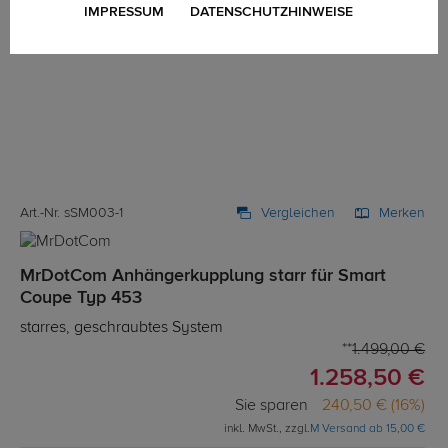
IMPRESSUM
DATENSCHUTZHINWEISE
Art.-Nr. sSM003-1
Vergleichen
Merken
MrDotCom Anhängerkupplung starr für Smart
Coupe Typ 453
starres, geschraubtes System
1.499,00 €
1.258,50 €
Sie sparen
240,50 € (16%)
inkl. MwSt., zzgl.
M Versand ab 15,00 €