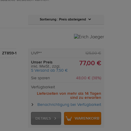
Sortierung
: Preis absteigend
ZT859-1
UVP**
125,00 €
Unser Preis
77,00 €
inkl. MwSt., zzgl.
S Versand ab 7,50 €
Sie sparen
48,00 € (38%)
Verfügbarkeit
Lieferzeiten von mehr als 14 Tagen
sind zu erwarten
Benachrichtigung bei Verfügbarkeit
DETAILS
WARENKORB