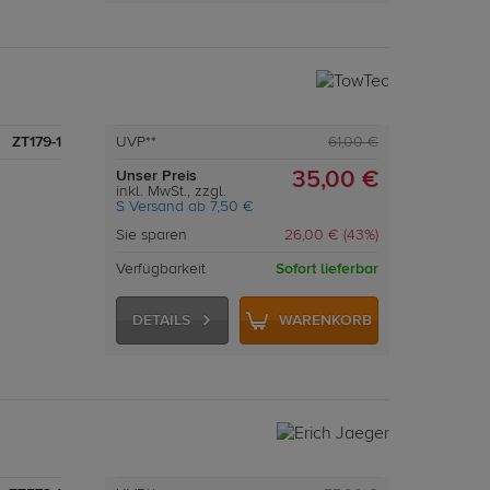
ZT179-1
UVP**
61,00 €
Unser Preis
35,00 €
inkl. MwSt., zzgl.
S Versand ab 7,50 €
Sie sparen
26,00 € (43%)
Verfügbarkeit
Sofort lieferbar
DETAILS
WARENKORB