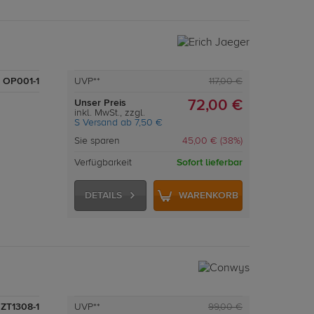
OP001-1
UVP**
117,00 €
Unser Preis
72,00 €
inkl. MwSt., zzgl.
S Versand ab 7,50 €
Sie sparen
45,00 € (38%)
Verfügbarkeit
Sofort lieferbar
DETAILS
WARENKORB
ZT1308-1
UVP**
99,00 €