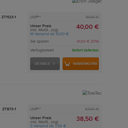
ZT1123-1
UVP**
81,00 €
Unser Preis
40,00 €
inkl. MwSt., zzgl.
M Versand ab 15,00 €
Sie sparen
41,00 € (51%)
Verfügbarkeit
Sofort lieferbar
DETAILS
WARENKORB
ZT873-1
UVP**
67,00 €
Unser Preis
38,50 €
inkl. MwSt., zzgl.
S Versand ab 7,50 €