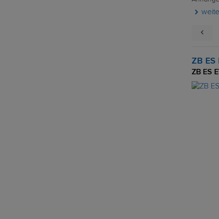
weit
ZB ES 
ZB ES E