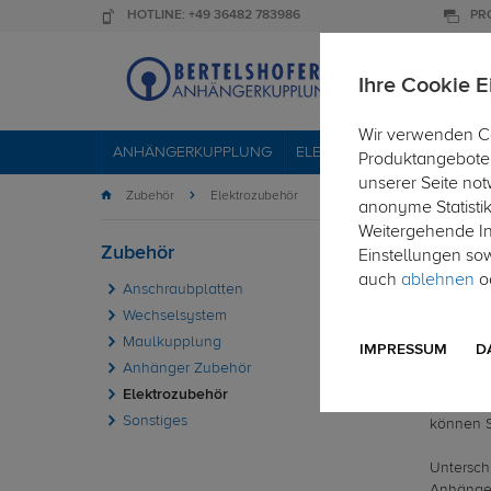
HOTLINE: +49 36482 783986
PR
Ihre Cookie E
Wir verwenden Co
ANHÄNGERKUPPLUNG
ELEKTROSÄTZE
DACHTR
Produktangebote 
unserer Seite not
Zubehör
Elektrozubehör
anonyme Statisti
Weitergehende Inf
Zubehör
Ele
Einstellungen so
auch
ablehnen
od
Anschraubplatten
Wechselsystem
PKW-
Maulkupplung
IMPRESSUM
D
Anhänger Zubehör
Für jede
Elektrozubehör
Anhänger
Sonstiges
können S
Untersch
Anhänger