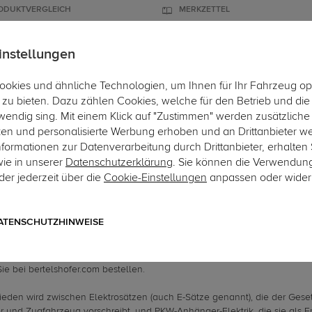
ODUKTVERGLEICH
MERKZETTEL
instellungen
okies und ähnliche Technologien, um Ihnen für Ihr Fahrzeug op
ÄGER
DACHBOXEN
FAHRRADTRÄGER
ZUBEHÖR
EINBAUSER
zu bieten. Dazu zählen Cookies, welche für den Betrieb und di
wendig sing. Mit einem Klick auf "Zustimmen" werden zusätzliche
ken und personalisierte Werbung erhoben und an Drittanbieter w
ormationen zur Datenverarbeitung durch Drittanbieter, erhalten 
ktrozubehör
wie in unserer
Datenschutzerklärung
. Sie können die Verwendun
er jederzeit über die
Cookie-Einstellungen
anpassen oder wider
Anhänger-Elektrik bei bertelshofer.com b
ATENSCHUTZHINWEISE
 PKW-Anhängerkupplung gibt es Elektro-Zubehör, um Anhänger und Zug
 mit zusätzlicher Elektronik beziehungsweise elektronischen Ersatzteile
ie bei bertelshofer.com bestellen.
ieden wird zwischen Elektrosätzen (auch E-Sätze genannt), die der Ge
 und Zugfahrzeug vorschreibt, und PKW-Anhänger-Elektrik, die sie als Er