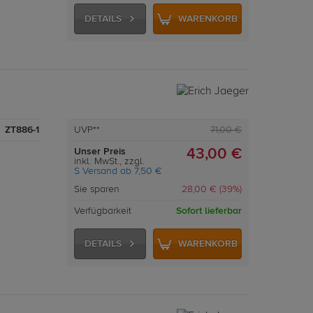
DETAILS
WARENKORB
ZT886-1
UVP**
71,00 €
Unser Preis
43,00 €
inkl. MwSt., zzgl.
S Versand ab 7,50 €
Sie sparen
28,00 € (39%)
Verfügbarkeit
Sofort lieferbar
DETAILS
WARENKORB