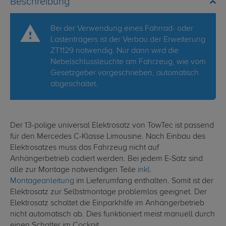
Beschreibung
Bei der Verwendung eines Fahrrad- oder
Lastenträgers ist der Verbau der Erweiterung
ZT1129 notwendig. Nur dann wird die
Nebelschlussleuchte am Fahrzeug, wie vom
Gesetzgeber vorgeschrieben, automatisch
abgeschaltet.
Der 13-polige universal Elektrosatz von TowTec ist passend
für den Mercedes C-Klasse Limousine. Nach Einbau des
Elektrosatzes muss das Fahrzeug nicht auf
Anhängerbetrieb codiert werden. Bei jedem E-Satz sind
alle zur Montage notwendigen Teile
inkl.
Montageanleitung
im Lieferumfang enthalten. Somit ist der
Elektrosatz zur Selbstmontage problemlos geeignet. Der
Elektrosatz schaltet die Einparkhilfe im Anhängerbetrieb
nicht automatisch ab. Dies funktioniert meist manuell durch
einen Schalter im Cockpit.