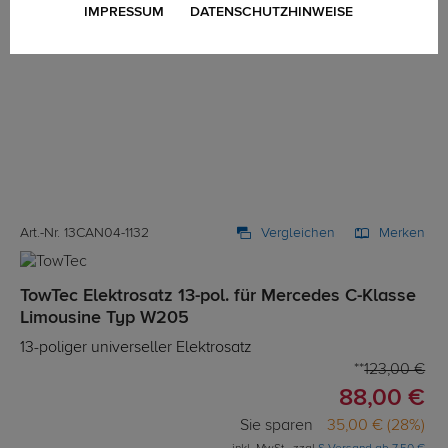
IMPRESSUM
DATENSCHUTZHINWEISE
Art.-Nr. 13CAN04-1132
Vergleichen
Merken
TowTec Elektrosatz 13-pol. für Mercedes C-Klasse
Limousine Typ W205
13-poliger universeller Elektrosatz
123,00 €
88,00 €
Sie sparen
35,00 € (28%)